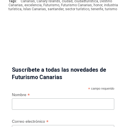
Tags:
Canarias
,
Canary Islands
,
ciudad
,
ciudadturistica
,
Destino
Canarias
,
excelencia
,
Futurismo
,
Futurismo Canarias
,
honor
,
industria
turística
,
Islas Canarias
,
santander
,
sector turístico
,
tenerife
,
turismo
Suscríbete a todas las novedades de
Futurismo Canarias
*
campo requerido
*
Nombre
*
Correo electrónico