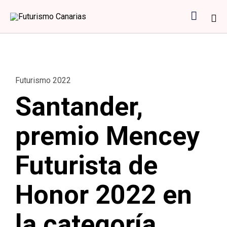

Sk
to
co
Category
Futurismo 2022
Santander,
premio Mencey
Futurista de
Honor 2022 en
la categoría