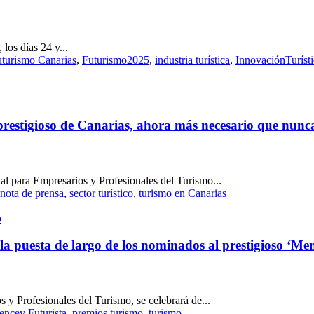
los días 24 y...
turismo Canarias
,
Futurismo2025
,
industria turística
,
InnovaciónTurísti
 prestigioso de Canarias, ahora más necesario que nunc
l para Empresarios y Profesionales del Turismo...
nota de prensa
,
sector turístico
,
turismo en Canarias
o
a puesta de largo de los nominados al prestigioso ‘M
 y Profesionales del Turismo, se celebrará de...
ncey Futurista
,
premios turismo
,
turismo