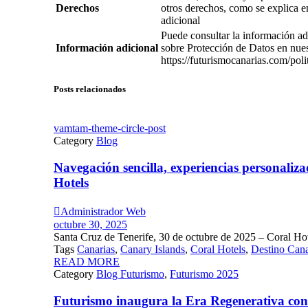
Derechos
otros derechos, como se explica e
adicional
Puede consultar la información ad
Información adicional
sobre Protección de Datos en nue
https://futurismocanarias.com/poli
Posts relacionados
vamtam-theme-circle-post
Category
Blog
Navegación sencilla, experiencias personaliz
Hotels

Administrador Web
octubre 30, 2025
Santa Cruz de Tenerife, 30 de octubre de 2025 – Coral Hot
Tags
Canarias
,
Canary Islands
,
Coral Hotels
,
Destino Cana
READ MORE
Category
Blog Futurismo
,
Futurismo 2025
Futurismo inaugura la Era Regenerativa con u