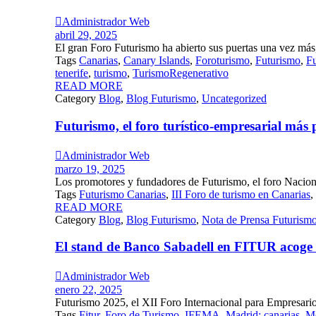

Administrador Web
abril 29, 2025
El gran Foro Futurismo ha abierto sus puertas una vez más, 
Tags
Canarias
,
Canary Islands
,
Foroturismo
,
Futurismo
,
Fu
tenerife
,
turismo
,
TurismoRegenerativo
READ MORE
Category
Blog
,
Blog Futurismo
,
Uncategorized
Futurismo, el foro turístico-empresarial más

Administrador Web
marzo 19, 2025
Los promotores y fundadores de Futurismo, el foro Naciona
Tags
Futurismo Canarias
,
III Foro de turismo en Canarias
,
READ MORE
Category
Blog
,
Blog Futurismo
,
Nota de Prensa Futurism
El stand de Banco Sabadell en FITUR acoge l

Administrador Web
enero 22, 2025
Futurismo 2025, el XII Foro Internacional para Empresarios
Tags
Fitur
,
Foro de Turismo
,
IFEMA
,
Madrid; canarias
,
Me