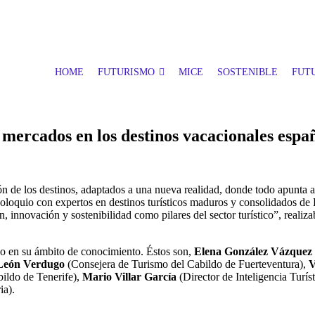
HOME
FUTURISMO
MICE
SOSTENIBLE
FUTU
 mercados en los destinos vacacionales espa
ión de los destinos, adaptados a una nueva realidad, donde todo apunta a
oloquio con expertos en destinos turísticos maduros y consolidados d
, innovación y sostenibilidad como pilares del sector turístico”, realiz
uno en su ámbito de conocimiento. Éstos son,
Elena González Vázquez
 León Verdugo
(Consejera de Turismo del Cabildo de Fuerteventura),
V
bildo de Tenerife),
Mario Villar García
(Director de Inteligencia Turí
ia).