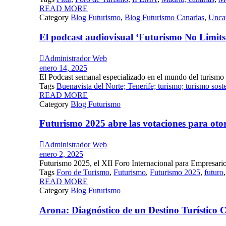
READ MORE
Category
Blog Futurismo
,
Blog Futurismo Canarias
,
Unca
El podcast audiovisual ‘Futurismo No Limits’

Administrador Web
enero 14, 2025
El Podcast semanal especializado en el mundo del turismo 
Tags
Buenavista del Norte; Tenerife; turismo; turismo soste
READ MORE
Category
Blog Futurismo
Futurismo 2025 abre las votaciones para oto

Administrador Web
enero 2, 2025
Futurismo 2025, el XII Foro Internacional para Empresarios
Tags
Foro de Turismo
,
Futurismo
,
Futurismo 2025
,
futuro
READ MORE
Category
Blog Futurismo
Arona: Diagnóstico de un Destino Turístico 