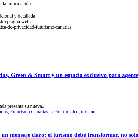
n la información
icional y detallada
stra página web:
tica-de-privacidad-futurismo-canarias
adas, Green & Smart y un espacio exclusivo para agentes
els presenta su nueva...
rias
,
Futurismo Canarias
,
sector turístico
,
turismo
n mensaje claro: el turismo debe transformar, no solo