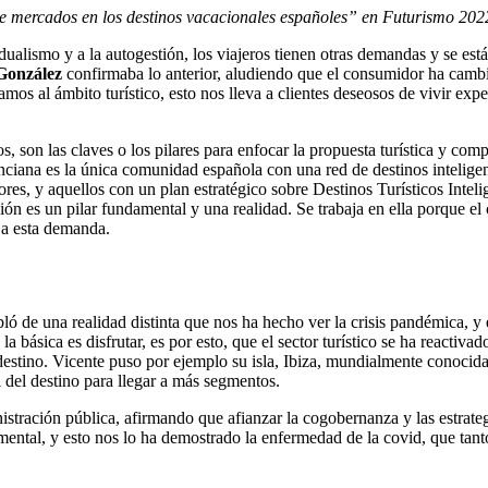
e mercados en los destinos vacacionales españoles” en Futurismo 202
dualismo y a la autogestión, los viajeros tienen otras demandas y se está
González
confirmaba lo anterior, aludiendo que el consumidor ha cambi
mos al ámbito turístico, esto nos lleva a clientes deseosos de vivir expe
os, son las claves o los pilares para enfocar la propuesta turística y co
ana es la única comunidad española con una red de destinos inteligente
ores, y aquellos con un plan estratégico sobre Destinos Turísticos Inte
ión es un pilar fundamental y una realidad. Se trabaja en ella porque el c
 a esta demanda.
ló de una realidad distinta que nos ha hecho ver la crisis pandémica, y
la básica es disfrutar, es por esto, que el sector turístico se ha reactiv
destino. Vicente puso por ejemplo su isla, Ibiza, mundialmente conocida 
l del destino para llegar a más segmentos.
istración pública, afirmando que afianzar la cogobernanza y las estrateg
ntal, y esto nos lo ha demostrado la enfermedad de la covid, que tanto 