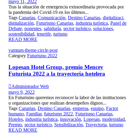
mayo 11, 2022
Tras la situación de emergencia extraordinaria provocada por
la pandemia del Covid-19 en los últimos...
Tags
Canarias
,
Comunicación
,
Destino Canarias
,
digitalizaci
,
digitalización
,
Futurismo Canarias
,
industria turística
,
Panel de
Debate
,
ponentes
,
sabiduría
,
sector turístico
,
soluciones
,
sostenibilidad
,
tenerife
,
turismo
READ MORE
vamtam-theme-circle-post
Category
Futurismo 2022
Lopesan Hotel Group, premio Mencey
Futurista 2022 a la trayectoria hotelera

Administrador Web
mayo 9, 2022
En Futurismo queremos reconocer la labor de las instituciones
u organizaciones que realizan desempeños dignos...
Tags
Canarias
,
Destino Canarias
,
empresa
,
equipo
,
Factor
humano
,
Familiar
,
futurismo 2022
,
Futurismo Canarias
,
Hoteles
,
industria turística
,
innovación
,
Lopesan
,
modernidad
,
Premio
,
sector turístico
,
Sensibilización
,
Trayectoria
,
turismo
READ MORE