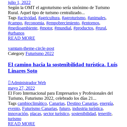
julio 1, 2022
Según la OMT el agroturismo sería sinónimo de Turismo
Rural. Aquel tipo de turismo centralizado...
Tags
#actividad
,
#agricultura
,
#agroturismo
,
#animales
,
#campo
,
#economia
,
#empobrecimiento
,
#entornos
,
#medioambiente
,
#motor
,
#mundial
,
#productos
,
#rural
,
#urbanos
READ MORE
vamtam-theme-circle-post
Category
Futurismo 2022
El camino hacia la sostenibilidad turística. Luis
Linares Soto

Administrador Web
mayo 27, 2022
El Foro Internacional para Empresarios y Profesionales del
Turismo, Futurismo 2022, celebrado los días 21...
Tags
cambioclimático
,
Canarias
,
Destino Canarias
,
energía
,
evento
,
Futurismo Canarias
,
futuro
,
industria turística
,
innovación
,
placas
,
sector turístico
,
sostenibilidad
,
tenerife
,
turismo
READ MORE