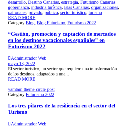
desarrollo
,
Destino Canarias
,
estrategia
,
Futurismo Canarias
,
gobernanza
,
industria turística
,
Islas Canarias
,
organizaciones
,
patronales
,
privado
,
público
,
sector turístico
,
turismo
READ MORE
Category
Blog
,
Blog Futurismo
,
Futurismo 2022
“Gestión, promoción y captación de mercados
en los destinos vacacionales españoles” en
Futurismo 2022

Administrador Web
mayo 13, 2022
El sector turístico, un sector que requiere una transformación
de los destinos, adaptados a una...
READ MORE
vamtam-theme-circle-post
Category
Futurismo 2022
Los tres pilares de la resiliencia en el sector del
Turismo

Administrador Web