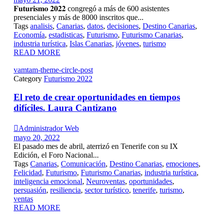
𝐅𝐮𝐭𝐮𝐫𝐢𝐬𝐦𝐨 𝟐𝟎𝟐𝟐 congregó a más de 600 asistentes
presenciales y más de 8000 inscritos que...
Tags
analisis
,
Canarias
,
datos
,
decisiones
,
Destino Canarias
,
Economía
,
estadisticas
,
Futurismo
,
Futurismo Canarias
,
industria turística
,
Islas Canarias
,
jóvenes
,
turismo
READ MORE
vamtam-theme-circle-post
Category
Futurismo 2022
El reto de crear oportunidades en tiempos
difíciles. Laura Cantizano

Administrador Web
mayo 20, 2022
El pasado mes de abril, aterrizó en Tenerife con su IX
Edición, el Foro Nacional...
Tags
Canarias
,
Comunicación
,
Destino Canarias
,
emociones
,
Felicidad
,
Futurismo
,
Futurismo Canarias
,
industria turística
,
inteligencia emocional
,
Neuroventas
,
oportunidades
,
persuasión
,
resiliencia
,
sector turístico
,
tenerife
,
turismo
,
ventas
READ MORE