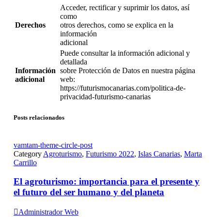
Acceder, rectificar y suprimir los datos, así
como
Derechos
otros derechos, como se explica en la
información
adicional
Puede consultar la información adicional y
detallada
Información
sobre Protección de Datos en nuestra página
adicional
web:
https://futurismocanarias.com/politica-de-
privacidad-futurismo-canarias
Posts relacionados
vamtam-theme-circle-post
Category
Agroturismo
,
Futurismo 2022
,
Islas Canarias
,
Marta
Carrillo
El agroturismo: importancia para el presente y
el futuro del ser humano y del planeta

Administrador Web