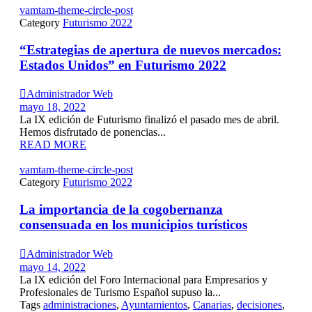
vamtam-theme-circle-post
Category
Futurismo 2022
“Estrategias de apertura de nuevos mercados:
Estados Unidos” en Futurismo 2022

Administrador Web
mayo 18, 2022
La IX edición de Futurismo finalizó el pasado mes de abril.
Hemos disfrutado de ponencias...
READ MORE
vamtam-theme-circle-post
Category
Futurismo 2022
La importancia de la cogobernanza
consensuada en los municipios turísticos

Administrador Web
mayo 14, 2022
La IX edición del Foro Internacional para Empresarios y
Profesionales de Turismo Español supuso la...
Tags
administraciones
,
Ayuntamientos
,
Canarias
,
decisiones
,