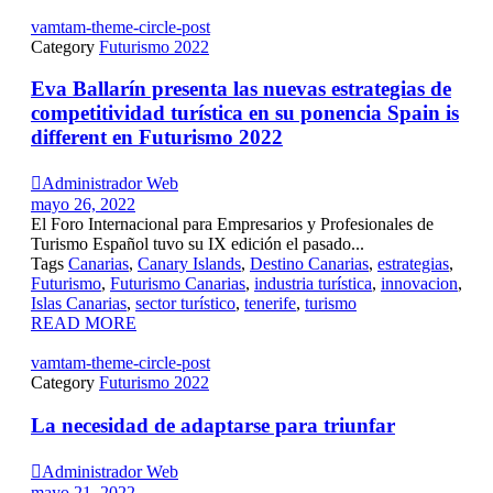
vamtam-theme-circle-post
Category
Futurismo 2022
Eva Ballarín presenta las nuevas estrategias de
competitividad turística en su ponencia Spain is
different en Futurismo 2022

Administrador Web
mayo 26, 2022
El Foro Internacional para Empresarios y Profesionales de
Turismo Español tuvo su IX edición el pasado...
Tags
Canarias
,
Canary Islands
,
Destino Canarias
,
estrategias
,
Futurismo
,
Futurismo Canarias
,
industria turística
,
innovacion
,
Islas Canarias
,
sector turístico
,
tenerife
,
turismo
READ MORE
vamtam-theme-circle-post
Category
Futurismo 2022
La necesidad de adaptarse para triunfar

Administrador Web
mayo 21, 2022