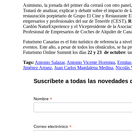
Asimismo, la jornada del primer día cerrará con otro pane
Tratará de analizar, explicar y debatir sobre el impacto de
restauración porpietario de Grupo El Cine y Restaurante 
empresarios y profesionales del sur de Tenerife (CEST),
R
Cardón NaturExperience y el Vicepresidente de la Asociac
Profesional de Empresarios de Coches de Alquiler de Ca
Futurismo Canarias es el foto turístico de referencia a niv
eventos. Este año, a pesar de todos los obstáculos, se ha p
Futurismo Online Summit los días
22 y 23
de octubre
: t
Tags:
Antonio Salazar
,
Antonio Vicente Hormiga
,
Ermitas
Jiménez Arranz
,
Juan Carlos Magdalena Medina
,
Nicolás 
Suscríbete a todas las novedades 
*
Nombre
*
Correo electrónico