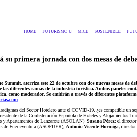
HOME
FUTURISMO
MICE
SOSTENIBLE
FUTU
 su primera jornada con dos mesas de deb
 Summit, aterriza este 22 de octubre con dos nuevas mesas de deba
 las diferentes ramas de la industria turística. Ambos paneles con
ómica, como moderador. Se emitirán a través de diferentes plataf
rias.com
aradigmas del Sector Hotelero ante el COVID-19, ¿es compatible un seg
á el presidente de la Confederación Española de Hoteles y Alojamiento
eles y Apartamentos de Lanzarote (ASOLAN),
Susana Pérez
; el direct
s/as de Fuerteventura (ASOFUER),
Antonio Vicente Hormiga
; directo