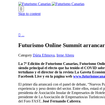

Skip to content

...
Futurismo Online Summit arrancará
Category
Dária Efimova
,
Irene Abreu
La 7ª Edición de Futurismo Canarias, Futurismo Online
siendo principal el efecto que ha tenido el COVID sobre
tertuliano y el director de la revista La Gaveta Econ
Facebook Live y en la página web
www.futurismocana
El primer día arrancará con el panel de debate, “Nuevos P
experiencia y peso dentro del sector. Entre ellos, estar
presidenta de Asociación Insular de Empresarios de Hot
presidente de La Asociación de Empresarios/as Turístico
del Foro FAST,
José Fernando Cabrera
.