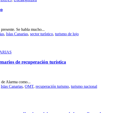
mo
 presente. Se habla mucho...
ias
,
Islas Canarias
,
sector turístico
,
turismo de lujo
NARIAS
enarios de recuperación turística
o de Alarma como...
,
Islas Canarias
,
OMT
,
recuperación turismo
,
turismo nacional