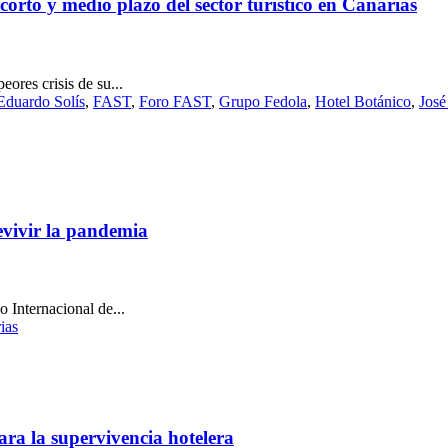
 corto y medio plazo del sector turístico en Canarias
eores crisis de su...
Eduardo Solís
,
FAST
,
Foro FAST
,
Grupo Fedola
,
Hotel Botánico
,
José
evivir la pandemia
 Internacional de...
ias
para la supervivencia hotelera