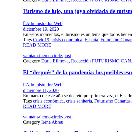
Turismo de lujo, una joya olvidada de turis

Administrador Web
diciembre 19, 2020
En estos momentos, el turismo es un tema que todos tienen
Tags
Covid19
,
crísis económica
,
España
,
Futurismo Canar
READ MORE
vamtam-theme-circle-post
Category
Dária Efimova
,
Redacción FUTURISMO CA
El “después” de la pandemia: los posibles esc

Administrador Web
diciembre 11, 2020
En marzo de este año se decretó por primera vez, el Estad
Tags
crísis económica
,
crisis sanitaria
,
Futurismo Canarias
READ MORE
vamtam-theme-circle-post
Category
Irene Abreu