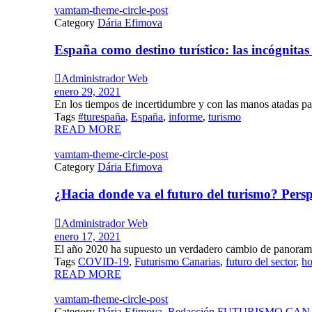
vamtam-theme-circle-post
Category
Dária Efimova
España como destino turístico: las incógnita

Administrador Web
enero 29, 2021
En los tiempos de incertidumbre y con las manos atadas para
Tags
#turespaña
,
España
,
informe
,
turismo
READ MORE
vamtam-theme-circle-post
Category
Dária Efimova
¿Hacia donde va el futuro del turismo? Persp

Administrador Web
enero 17, 2021
El año 2020 ha supuesto un verdadero cambio de panorama 
Tags
COVID-19
,
Futurismo Canarias
,
futuro del sector
,
ho
READ MORE
vamtam-theme-circle-post
Category
Dária Efimova
,
Redacción FUTURISMO CA