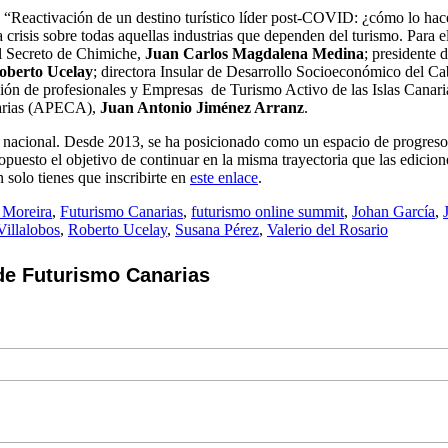
l, “Reactivación de un destino turístico líder post-COVID: ¿cómo lo ha
 la crisis sobre todas aquellas industrias que dependen del turismo. Para
El Secreto de Chimiche,
Juan Carlos Magdalena Medina
; presidente
oberto Ucelay
; directora Insular de Desarrollo Socioeconómico del Ca
ión de profesionales y Empresas
de Turismo Activo de las Islas Canari
narias (APECA),
Juan Antonio Jiménez Arranz
.
el nacional. Desde 2013, se ha posicionado como un espacio de progreso 
ropuesto el objetivo de continuar en la misma trayectoria que las edicion
an solo tienes que inscribirte en
este enlace
.
 Moreira
,
Futurismo Canarias
,
futurismo online summit
,
Johan García
,
Villalobos
,
Roberto Ucelay
,
Susana Pérez
,
Valerio del Rosario
de Futurismo Canarias