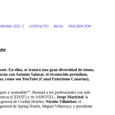
RISMO 2025
CONTACTO
BLOG
INSCRIPCIÓN
ate
te. En ellas, se tratará una gran diversidad de temas,
tarán con Antonio Salazar, el reconocido periodista,
ormas, como son YouTube (Canal Futurismo Canarias),
uro y sostenible?”. Reunirá a los profesionales con más
s Turísticos (CEHAT) y de ASHOTEL,
Jorge Marichal
; la
or general de Cordial Hoteles,
Nicolás Villalobos
; el
r general de Spring Hotels, Miguel Villarroya; y presidente