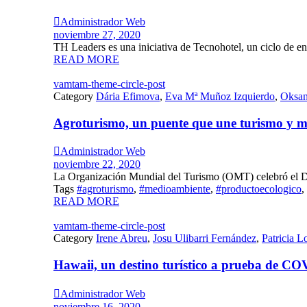

Administrador Web
noviembre 27, 2020
TH Leaders es una iniciativa de Tecnohotel, un ciclo de en
READ MORE
vamtam-theme-circle-post
Category
Dária Efimova
,
Eva Mª Muñoz Izquierdo
,
Oksan
Agroturismo, un puente que une turismo y 

Administrador Web
noviembre 22, 2020
La Organización Mundial del Turismo (OMT) celebró el Dí
Tags
#agroturismo
,
#medioambiente
,
#productoecologico
,
READ MORE
vamtam-theme-circle-post
Category
Irene Abreu
,
Josu Ulibarri Fernández
,
Patricia L
Hawaii, un destino turístico a prueba de C

Administrador Web
noviembre 16, 2020