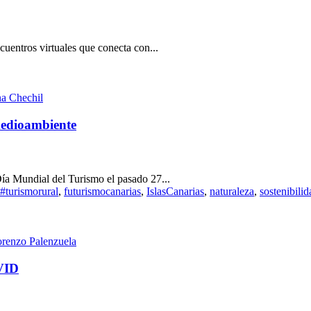
cuentros virtuales que conecta con...
a Chechil
medioambiente
a Mundial del Turismo el pasado 27...
#turismorural
,
futurismocanarias
,
IslasCanarias
,
naturaleza
,
sostenibilid
orenzo Palenzuela
OVID