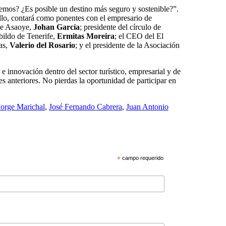
cemos? ¿Es posible un destino más seguro y sostenible?”.
 ello, contará como ponentes con el empresario de
 de Asaoye,
Johan García
; presidente del círculo de
bildo de Tenerife,
Ermitas Moreira
; el CEO del El
as,
Valerio del Rosario
; y el presidente de la Asociación
e innovación dentro del sector turístico, empresarial y de
es anteriores. No pierdas la oportunidad de participar en
Jorge Marichal
,
José Fernando Cabrera
,
Juan Antonio
*
campo requerido