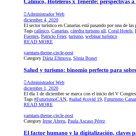
Calínico, Hoteleros x Tenerife: perspectivas a

Administrador Web
diciembre 4, 2020
El sector turístico en Canarias está pasando por una de las p
Tags
calínico
,
Canarias
,
cátedra turismo ull
,
Coral Hotels
,
Fuentes
,
Patricio Feier
,
turismo
,
webinar turístico
READ MORE
vamtam-theme-circle-post
Category
Dária Efimova
,
Sònia Bonet
Salud y turismo: binomio perfecto para sobr

Administrador Web
diciembre 1, 2020
El día 1 de diciembre se marca con el inicio del V Congreso
Tags
#FuturismoCAN
,
#salud #covid 19
,
Futurismo Canar
READ MORE
vamtam-theme-circle-post
Category
Irene Abreu
,
Paula Ascaso Pérez
El factor humano y la digitalización, claves 