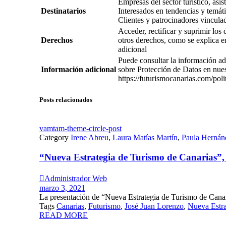
Empresas del sector turistico, asi
Destinatarios
Interesados en tendencias y temátic
Clientes y patrocinadores vincula
Acceder, rectificar y suprimir los
Derechos
otros derechos, como se explica e
adicional
Puede consultar la información ad
Información adicional
sobre Protección de Datos en nue
https://futurismocanarias.com/poli
Posts relacionados
vamtam-theme-circle-post
Category
Irene Abreu
,
Laura Matías Martín
,
Paula Hernán
“Nueva Estrategia de Turismo de Canarias”,

Administrador Web
marzo 3, 2021
La presentación de “Nueva Estrategia de Turismo de Canaria
Tags
Canarias
,
Futurismo
,
José Juan Lorenzo
,
Nueva Estra
READ MORE