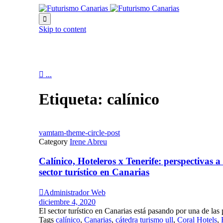

Skip to content

...
Etiqueta:
calínico
vamtam-theme-circle-post
Category
Irene Abreu
Calínico, Hoteleros x Tenerife: perspectivas a
sector turístico en Canarias

Administrador Web
diciembre 4, 2020
El sector turístico en Canarias está pasando por una de las p
Tags
calínico
,
Canarias
,
cátedra turismo ull
,
Coral Hotels
,