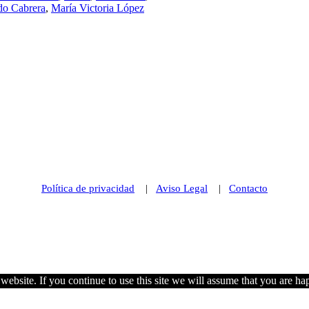
do Cabrera
,
María Victoria López
Política de privacidad
|
Aviso Legal
|
Contacto
© 2021 Futurismo Canarias
ebsite. If you continue to use this site we will assume that you are hap