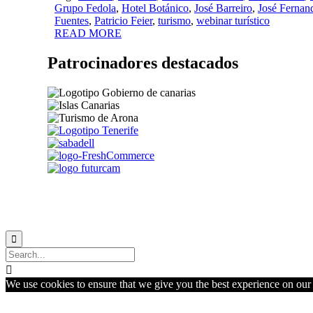
Grupo Fedola
,
Hotel Botánico
,
José Barreiro
,
José Fernan
Fuentes
,
Patricio Feier
,
turismo
,
webinar turístico
READ MORE
Patrocinadores destacados


We use cookies to ensure that we give you the best experience on our w