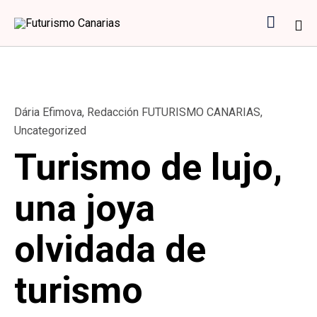

Sk
to
co
Category
Dária Efimova
,
Redacción FUTURISMO CANARIAS
,
Uncategorized
Turismo de lujo,
una joya
olvidada de
turismo