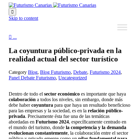

Skip to content

...
La coyuntura público-privada en la
realidad actual del sector turístico
Category
Blog
,
Blog Futurismo
,
Debate
,
Futurismo 2024
,
Panel Debate Futurismo
,
Uncategorized
Dentro de todo el
sector económico
es importante que haya
colaboración
a todos los niveles, sin embargo, donde más
debe haber
coyuntura
para que haya un resultado beneficioso
para las empresas y la sociedad, es en la
relación público-
privada
. Precisamente ésta fue una de las temáticas
abordadas en
Futurismo 2024
, específicamente centrado en
el mundo del turismo, donde
la competencia y la demanda
evolucionan constantemente
, la colaboración entre el sector
público y privado emerge como un
pilar fundamental para