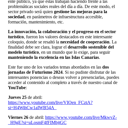
ente público, ya que éstas trabajan haciendo frente a las
problemáticas sociales reales del día a día. De este modo, el
sector privado será quien
gestione las mejoras para la
sociedad
, en parámetros de infraestructura accesible,
formación, mantenimiento, etc.
La innovación, la colaboración y el progreso en el sector
turístico
, fueron los valores destacados en este interesante
coloquio, donde se resaltó la
necesidad de cooperación
. La
finalidad debe ser clara, lograr el
desarrollo sostenible del
modelo turístico
, en un mundo que lo exige, para seguir
manteniendo la excelencia en las Islas Canarias
.
Este fue uno de los variados temas abordados en las
dos
jornadas de Futurismo 2024
. Si no pudiste disfrutar de las
interesantes ponencias o deseas volver a presenciarlas, puedes
acceder al contenido al completo a través de nuestro canal de
YouTube
:
Jueves 25
de abril:
https://www.youtube.com/live/VIOen_FCztA?
si=H4WihCw1aIWB54A_
Viernes 26
de abril:
https://www.youtube.com/live/MkwvZ-
_H9gE?si=uLosmF4fFIMbjtGC