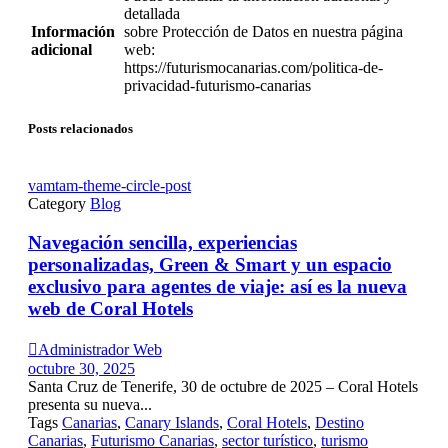
detallada
Información
sobre Protección de Datos en nuestra página
adicional
web:
https://futurismocanarias.com/politica-de-
privacidad-futurismo-canarias
Posts relacionados
vamtam-theme-circle-post
Category
Blog
Navegación sencilla, experiencias
personalizadas, Green & Smart y un espacio
exclusivo para agentes de viaje: así es la nueva
web de Coral Hotels

Administrador Web
octubre 30, 2025
Santa Cruz de Tenerife, 30 de octubre de 2025 – Coral Hotels
presenta su nueva...
Tags
Canarias
,
Canary Islands
,
Coral Hotels
,
Destino
Canarias
,
Futurismo Canarias
,
sector turístico
,
turismo