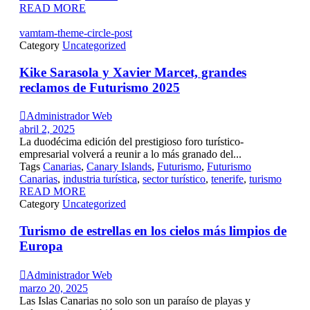
READ MORE
vamtam-theme-circle-post
Category
Uncategorized
Kike Sarasola y Xavier Marcet, grandes
reclamos de Futurismo 2025

Administrador Web
abril 2, 2025
La duodécima edición del prestigioso foro turístico-
empresarial volverá a reunir a lo más granado del...
Tags
Canarias
,
Canary Islands
,
Futurismo
,
Futurismo
Canarias
,
industria turística
,
sector turístico
,
tenerife
,
turismo
READ MORE
Category
Uncategorized
Turismo de estrellas en los cielos más limpios de
Europa

Administrador Web
marzo 20, 2025
Las Islas Canarias no solo son un paraíso de playas y