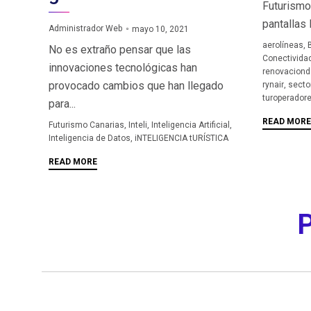
Futurismo 
pantallas l
Administrador Web
mayo 10, 2021
Tags
aerolíneas
,
No es extraño pensar que las
Conectivida
innovaciones tecnológicas han
renovaciond
provocado cambios que han llegado
rynair
,
sector
turoperador
para...
READ MORE
Tags
Futurismo Canarias
,
Inteli
,
Inteligencia Artificial
,
Inteligencia de Datos
,
iNTELIGENCIA tURÍSTICA
READ MORE
P