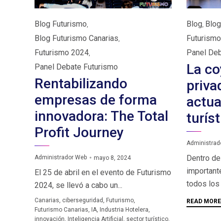
Category
Category
Blog Futurismo
Blog
Blog
,
,
Blog Futurismo Canarias
Futurism
,
Futurismo 2024
Panel Deb
,
La co
Panel Debate Futurismo
Rentabilizando
priva
empresas de forma
actua
innovadora: The Total
turís
Profit Journey
Administrad
Dentro de
Administrador Web
mayo 8, 2024
important
El 25 de abril en el evento de Futurismo
todos los 
2024, se llevó a cabo un...
Tags
Canarias
,
ciberseguridad
,
Futurismo
,
READ MORE
Futurismo Canarias
,
IA
,
Industria Hotelera
,
innovación
,
Inteligencia Artificial
,
sector turístico
,