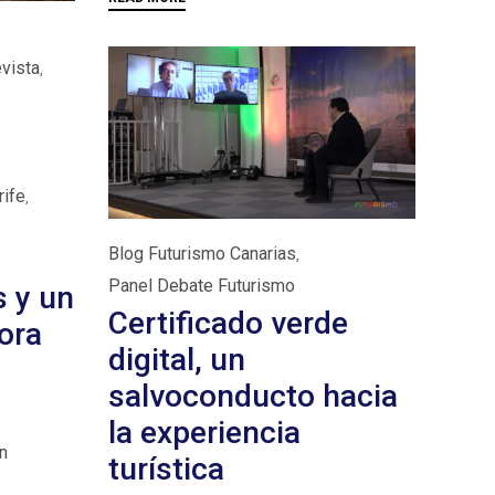
evista
,
rife
,
Category
Blog Futurismo Canarias
,
Panel Debate Futurismo
s y un
Certificado verde
ora
digital, un
salvoconducto hacia
la experiencia
n
turística