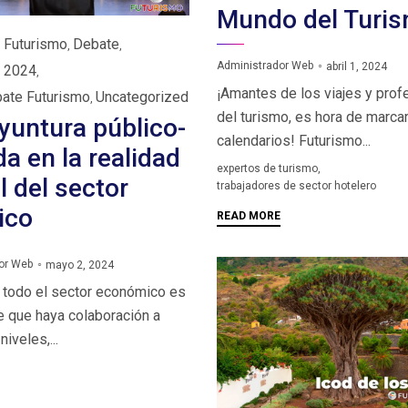
Mundo del Turis
 Futurismo
Debate
,
,
Administrador Web
abril 1, 2024
o 2024
,
¡Amantes de los viajes y prof
ate Futurismo
Uncategorized
,
del turismo, es hora de marca
yuntura público-
calendarios! Futurismo...
da en la realidad
Tags
expertos de turismo
,
l del sector
trabajadores de sector hotelero
tico
READ MORE
or Web
mayo 2, 2024
 todo el sector económico es
e que haya colaboración a
niveles,...