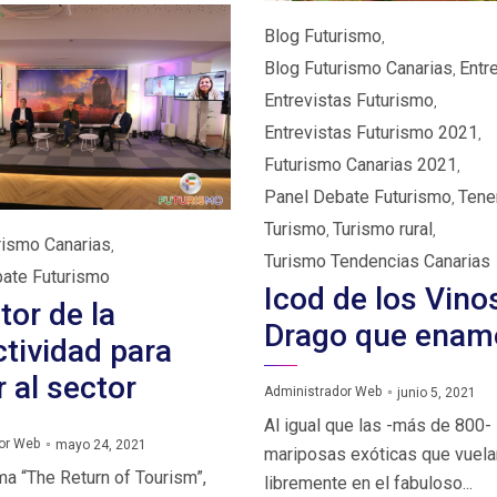
Category
Blog Futurismo
,
Blog Futurismo Canarias
Entr
,
Entrevistas Futurismo
,
Entrevistas Futurismo 2021
,
Futurismo Canarias 2021
,
Panel Debate Futurismo
Tene
,
Turismo
Turismo rural
,
,
rismo Canarias
,
Turismo Tendencias Canarias
ate Futurismo
Icod de los Vino
tor de la
Drago que enam
tividad para
r al sector
Administrador Web
junio 5, 2021
Al igual que las -más de 800-
or Web
mayo 24, 2021
mariposas exóticas que vuela
ma “The Return of Tourism”,
libremente en el fabuloso...