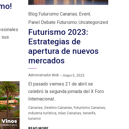
mo!
Category
Blog Futurismo Canarias
Event
,
,
Panel Debate Futurismo
Uncategorized
,
esionales
Futurismo 2023:
r sus
Estrategias de
apertura de nuevos
mercados
Administrador Web
mayo 5, 2023
El pasado viernes 21 de abril se
celebró la segunda jornada del X Foro
Internacional...
Tags
Canarias
,
Destino Canarias
,
Futurismo Canarias
,
industria turística
,
Islas Canarias
,
tenerife
,
turismo
READ MORE