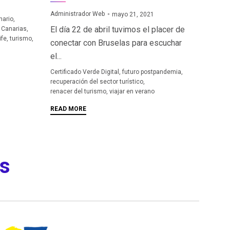
Administrador Web
mayo 21, 2021
nario
,
El día 22 de abril tuvimos el placer de
 Canarias
,
ife
,
turismo
,
conectar con Bruselas para escuchar
el...
Tags
Certificado Verde Digital
,
futuro postpandemia
,
recuperación del sector turístico
,
renacer del turismo
,
viajar en verano
READ MORE
os