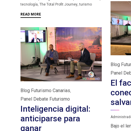
tecnología
,
The Total Profit Journey
,
turismo
READ MORE
Category
Blog Futu
Panel Deb
El fac
Category
Blog Futurismo Canarias
conec
,
Panel Debate Futurismo
salva
Inteligencia digital:
anticiparse para
Administrad
Bajo el le
ganar