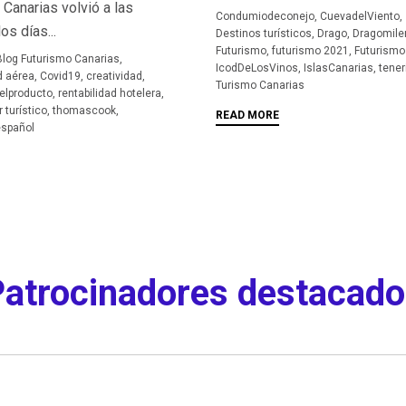
Canarias volvió a las
Tags
Condumiodeconejo
,
CuevadelViento
,
os días...
Destinos turísticos
,
Drago
,
Dragomile
Futurismo
,
futurismo 2021
,
Futurismo
Blog Futurismo Canarias
,
IcodDeLosVinos
,
IslasCanarias
,
tener
d aérea
,
Covid19
,
creatividad
,
Turismo Canarias
elproducto
,
rentabilidad hotelera
,
 turístico
,
thomascook
,
READ MORE
español
atrocinadores destacad