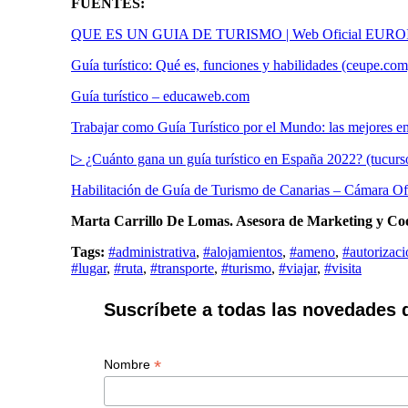
FUENTES:
QUE ES UN GUIA DE TURISMO | Web Oficial EU
Guía turístico: Qué es, funciones y habilidades (ceupe.com
Guía turístico – educaweb.com
Trabajar como Guía Turístico por el Mundo: las mejores e
▷ ¿Cuánto gana un guía turístico en España 2022? (tucurso
Habilitación de Guía de Turismo de Canarias – Cámara Ofi
Marta Carrillo De Lomas. Asesora de Marketing y Co
Tags:
#administrativa
,
#alojamientos
,
#ameno
,
#autorizaci
#lugar
,
#ruta
,
#transporte
,
#turismo
,
#viajar
,
#visita
Suscríbete a todas las novedades 
*
Nombre