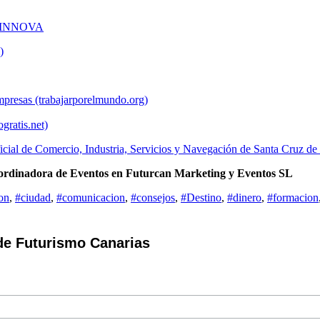
ROINNOVA
)
mpresas (trabajarporelmundo.org)
gratis.net)
cial de Comercio, Industria, Servicios y Navegación de Santa Cruz de 
ordinadora de Eventos en Futurcan Marketing y Eventos SL
on
,
#ciudad
,
#comunicacion
,
#consejos
,
#Destino
,
#dinero
,
#formacion
de Futurismo Canarias