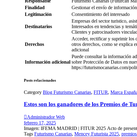
Responsable
Futurismo Canarias (Futurcan Ma
Finalidad
Gestionar el envío de información,
Legitimación
Consentimiento del interesado
Empresas del sector turistico, asi
Destinatarios
Interesados en tendencias y temátic
Clientes y patrocinadores vincula
Acceder, rectificar y suprimir los
Derechos
otros derechos, como se explica e
adicional
Puede consultar la información ad
Información adicional
sobre Protección de Datos en nue
https://futurismocanarias.com/poli
Posts relacionados
Category
Blog Futurismo Canarias
,
FITUR
,
Marca Españ
Estos son los ganadores de los Premios de 

Administrador Web
febrero 17, 2025
Imagen: IFEMA MADRID | FITUR 2025 Acto de presentaci
Tags
Futurismo Canarias
,
Mencey Futurista 2025
,
premios