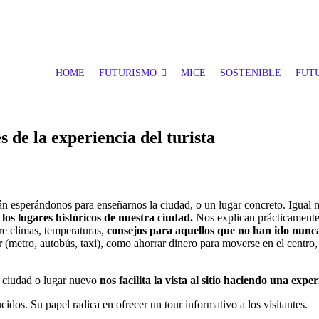
HOME
FUTURISMO
MICE
SOSTENIBLE
FUTU
és de la experiencia del turista
tán esperándonos para enseñarnos la ciudad, o un lugar concreto. Igual 
os lugares históricos de nuestra ciudad.
Nos explican prácticamente
re climas, temperaturas,
consejos para aquellos que no han ido nunca 
gir (metro, autobús, taxi), como ahorrar dinero para moverse en el cent
s, ciudad o lugar nuevo
nos facilita la vista al sitio haciendo una ex
idos. Su papel radica en ofrecer un tour informativo a los visitantes.