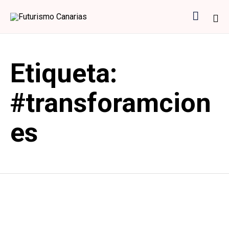

Sk
to
Etiqueta:
co
#transforamcion
es