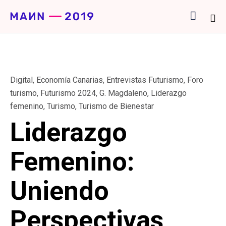

Sk
to
co
Category
Digital
,
Economía Canarias
,
Entrevistas Futurismo
,
Foro
turismo
,
Futurismo 2024
,
G. Magdaleno
,
Liderazgo
femenino
,
Turismo
,
Turismo de Bienestar
Liderazgo
Femenino:
Uniendo
Perspectivas,