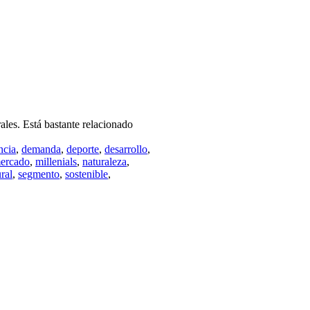
rales. Está bastante relacionado
ncia
,
demanda
,
deporte
,
desarrollo
,
ercado
,
millenials
,
naturaleza
,
ural
,
segmento
,
sostenible
,