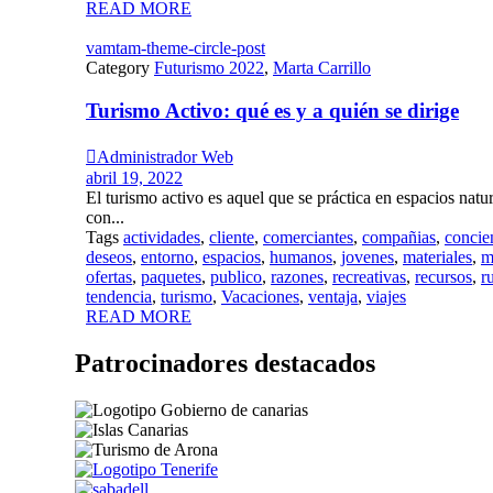
READ MORE
vamtam-theme-circle-post
Category
Futurismo 2022
,
Marta Carrillo
Turismo Activo: qué es y a quién se dirige

Administrador Web
abril 19, 2022
El turismo activo es aquel que se práctica en espacios natu
con...
Tags
actividades
,
cliente
,
comerciantes
,
compañias
,
concie
deseos
,
entorno
,
espacios
,
humanos
,
jovenes
,
materiales
,
m
ofertas
,
paquetes
,
publico
,
razones
,
recreativas
,
recursos
,
r
tendencia
,
turismo
,
Vacaciones
,
ventaja
,
viajes
READ MORE
Patrocinadores destacados