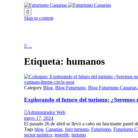

Skip to content

...
Etiqueta:
humanos
vamtam-theme-circle-post
Category
Blog
,
Blog Futurismo
,
Blog Futurismo Canarias
Explorando el futuro del turismo: ¿Seremo

Administrador Web
mayo 17, 2024
El pasado 26 de abril se llevó a cabo un fascinante panel de
Tags
blog
,
Canarias
,
foro turismo
,
Futurismo
,
Futurismo C
sector turístico
,
tenerife
,
turismo