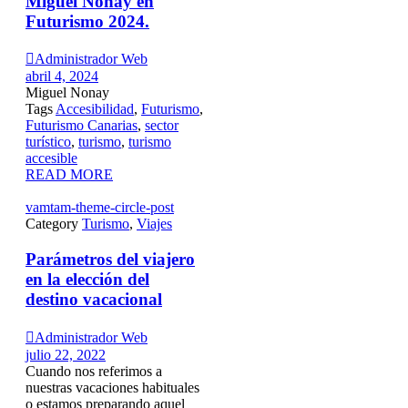
Miguel Nonay en
Futurismo 2024.

Administrador Web
abril 4, 2024
Miguel Nonay
Tags
Accesibilidad
,
Futurismo
,
Futurismo Canarias
,
sector
turístico
,
turismo
,
turismo
accesible
READ MORE
vamtam-theme-circle-post
Category
Turismo
,
Viajes
Parámetros del viajero
en la elección del
destino vacacional

Administrador Web
julio 22, 2022
Cuando nos referimos a
nuestras vacaciones habituales
o estamos preparando aquel