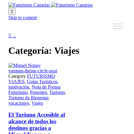

Skip to content

...
Categoría:
Viajes
vamtam-theme-circle-post
Category
FUTURISMO
VIAJES
,
Guías Turísticos
,
motivación
,
Nota de Prensa
Futurismo
,
Ponentes
,
Turismo
,
Turismo de Bienestar
,
vacaciones
,
Viajes
El Turismo Accesible al
alcance de todos los
destinos gracias a