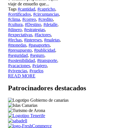
viaje de ensueño que...
Tags
#cantidad
,
#capricho
,
#certificados
,
#circuntancias
,
#clima
,
#correo
,
#credito
,
#cultura
,
#Destino
,
#detalle
,
#dinero
,
#estrategias
,
#expectativas
,
#factores
,
#fechas
,
#intereses
,
#maletas
,
#monedas
,
#pasaportes
,
#presupuesto
,
#publicidad
,
#seguridad
,
#seguro
,
#sostenibilidad
,
#transporte
,
#vacaciones
,
#viajero
,
#vivencias
,
#vuelos
READ MORE
Patrocinadores destacados