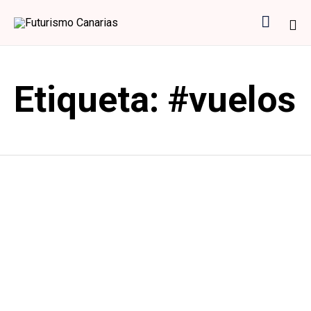

Sk
to
Etiqueta:
#vuelos
co