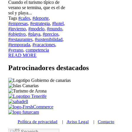
Cuando el turismo típico de
verano se termina, que es el de
sol y playa...
Tags
#cafes
,
#deporte
,
#empresas
,
#estrategia
,
#hotel
,
#invierno
,
#modelo
,
#mundo
,
#objetivo
,
#playa
,
#precios
,
#restaurantes
,
#sostenibilidad
,
#temporada
,
#vacaciones
,
#verano
,
competencia
READ MORE
Patrocinadores destacados
Política de privacidad
|
Aviso Legal
|
Contacto
Spanish