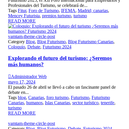
Futurismo 2025, el XII Foro Internacional para Empresarios y
Profesionales del Turismo, se celebrará de...
Tags
Fitur
,
Foro de Turismo
,
IFEMA
,
Madrid; canarias
,
Mencey Futurista
,
premios turismo
,
turismo
READ MORE
vamtam-theme-circle-post
Category
Blog
,
Blog Futurismo
,
Blog Futurismo Canarias
,
Coloquio
,
Debate
,
Futurismo 2024
Explorando el futuro del turismo: ¿Seremos
más humanos?

Administrador Web
mayo 17, 2024
El pasado 26 de abril se llevó a cabo un fascinante panel de
debate en...
Tags
blog
,
Canarias
,
foro turismo
,
Futurismo
,
Futurismo
Canarias
,
humanos
,
Islas Canarias
,
sector turístico
,
tenerife
,
turismo
READ MORE
vamtam-theme-circle-post
Category
Blog
,
Blog Futurismo
,
Debate
,
Futurismo 2024
,