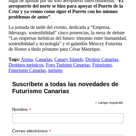
lugar de apostar por un solo aeropuerto intercontinental:
“El
aeropuerto del norte se hizo para apoyar el Puerto de la
Cruz y ya vemos como sigue el Puerto con los mismos
problemas de antes”
.
La jornada de tarde del evento, dedicada a “Empresa,
liderazgo, sostenibilidad” cinco ponencias, la mesa de debate
“Las empresas turísticas del futuro: trinomio entre humanidad,
sostenibilidad y tecnología” y el galardón Mencey Futurista
de Honor a título póstumo para César Manrique.
Tags:
Arona
,
Canarias
,
Canary Islands
,
Destino Canarias
,
Destinos turísticos
,
Foro Turismo Canarias
,
Futurismo
,
Futurismo Canarias
,
turismo
Suscríbete a todas las novedades de
Futurismo Canarias
*
campo requerido
*
Nombre
*
Correo electrónico