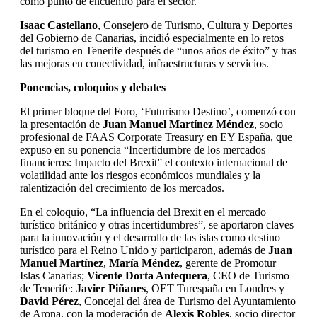
como punto de encuentro para el sector.
Isaac Castellano
, Consejero de Turismo, Cultura y Deportes
del Gobierno de Canarias, incidió especialmente en lo retos
del turismo en Tenerife después de “unos años de éxito” y tras
las mejoras en conectividad, infraestructuras y servicios.
Ponencias, coloquios y debates
El primer bloque del Foro, ‘Futurismo Destino’, comenzó con
la presentación de
Juan Manuel Martínez Méndez
, socio
profesional de FAAS Corporate Treasury en EY España, que
expuso en su ponencia “Incertidumbre de los mercados
financieros: Impacto del Brexit” el contexto internacional de
volatilidad ante los riesgos económicos mundiales y la
ralentización del crecimiento de los mercados.
En el coloquio, “La influencia del Brexit en el mercado
turístico británico y otras incertidumbres”, se aportaron claves
para la innovación y el desarrollo de las islas como destino
turístico para el Reino Unido y participaron, además de
Juan
Manuel Martínez
,
María Méndez
, gerente de Promotur
Islas Canarias;
Vicente Dorta Antequera
, CEO de Turismo
de Tenerife:
Javier Piñanes
, OET Turespaña en Londres y
David Pérez
, Concejal del área de Turismo del Ayuntamiento
de Arona, con la moderación de
Alexis Robles
, socio director