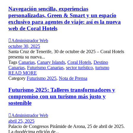
Navegación sencilla, experiencias
personalizadas, Green & Smart y un espacio
exclusivo para agentes de viaje: así es la nueva
web de Coral Hotels

Administrador Web
octubre 30, 2025
Santa Cruz de Tenerife, 30 de octubre de 2025 – Coral Hotels
presenta su nueva...
Tags
Canarias
,
Canary Islands
,
Coral Hotels
,
Destino
Canarias
,
Futurismo Canarias
,
sector turístico
,
turismo
READ MORE
Category
Futurismo 2025
,
Nota de Prensa
Futurismo 2025: Talleres transformadores y
compromiso con un turismo más justo y
sostenible

Administrador Web
abril 25, 2025
Palacio de Congresos Pirámide de Arona, 25 de abril de 2025.
La duodécima edición de...