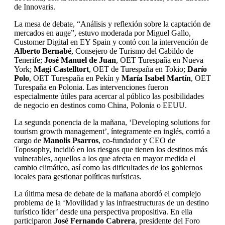
de Innovaris.
La mesa de debate, “Análisis y reflexión sobre la captación de
mercados en auge”, estuvo moderada por Miguel Gallo,
Customer Digital en EY Spain y contó con la intervención de
Alberto Bernabé
, Consejero de Turismo del Cabildo de
Tenerife;
José Manuel de Juan
, OET Turespaña en Nueva
York;
Magi Castelltort
, OET de Turespaña en Tokio;
Darío
Polo
, OET Turespaña en Pekín y
María Isabel Martín
, OET
Turespaña en Polonia. Las intervenciones fueron
especialmente útiles para acercar al público las posibilidades
de negocio en destinos como China, Polonia o EEUU.
La segunda ponencia de la mañana, ‘Developing solutions for
tourism growth management’, íntegramente en inglés, corrió a
cargo de
Manolis Psarros
, co-fundador y CEO de
Toposophy, incidió en los riesgos que tienen los destinos más
vulnerables, aquellos a los que afecta en mayor medida el
cambio climático, así como las dificultades de los gobiernos
locales para gestionar políticas turísticas.
La última mesa de debate de la mañana abordó el complejo
problema de la ‘Movilidad y las infraestructuras de un destino
turístico líder’ desde una perspectiva propositiva. En ella
participaron
José Fernando Cabrera
, presidente del Foro