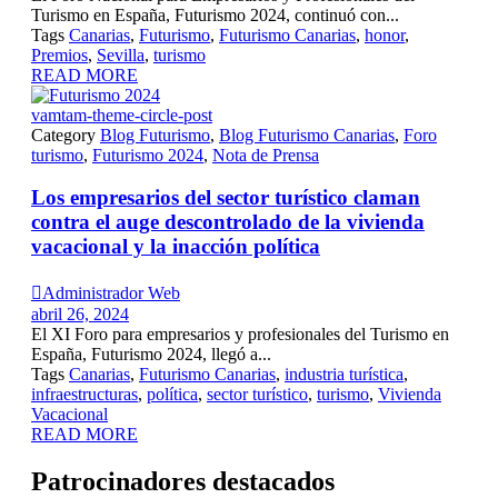
Turismo en España, Futurismo 2024, continuó con...
Tags
Canarias
,
Futurismo
,
Futurismo Canarias
,
honor
,
Premios
,
Sevilla
,
turismo
READ MORE
vamtam-theme-circle-post
Category
Blog Futurismo
,
Blog Futurismo Canarias
,
Foro
turismo
,
Futurismo 2024
,
Nota de Prensa
Los empresarios del sector turístico claman
contra el auge descontrolado de la vivienda
vacacional y la inacción política

Administrador Web
abril 26, 2024
El XI Foro para empresarios y profesionales del Turismo en
España, Futurismo 2024, llegó a...
Tags
Canarias
,
Futurismo Canarias
,
industria turística
,
infraestructuras
,
política
,
sector turístico
,
turismo
,
Vivienda
Vacacional
READ MORE
Patrocinadores destacados