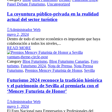
Panel Debate Futurismo
,
Uncategorized
La coyuntura público-privada en la realidad
actual del sector turístico

Administrador Web
mayo 2, 2024
Dentro de todo el sector económico es importante que haya
colaboración a todos los niveles,...
READ MORE
vamtam-theme-circle-post
Category
Blog Futurismo
,
Blog Futurismo Canarias
,
Foro
turismo
,
Futurismo 2024
,
Nota de Prensa
,
Nota Prensa
Futurismo
,
Premios Mencey Futurista de Honor
,
Sevilla
Futurismo 2024 reconoce la tradición histórica
y el patrimonio de Sevilla al premiarla con el
‘Mencey Futurista de Honor’

Administrador Web
mayo 1, 2024
El Foro Nacional para Empresarios y Profesionales del