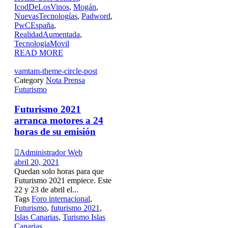
IcodDeLosVinos
,
Mogán
,
NuevasTecnologías
,
Padword
,
PwCEspaña
,
RealidadAumentada
,
TecnologiaMovil
READ MORE
vamtam-theme-circle-post
Category
Nota Prensa
Futurismo
Futurismo 2021
arranca motores a 24
horas de su emisión

Administrador Web
abril 20, 2021
Quedan solo horas para que
Futurismo 2021 empiece. Este
22 y 23 de abril el...
Tags
Foro internacional
,
Futurismo
,
futurismo 2021
,
Islas Canarias
,
Turismo Islas
Canarias