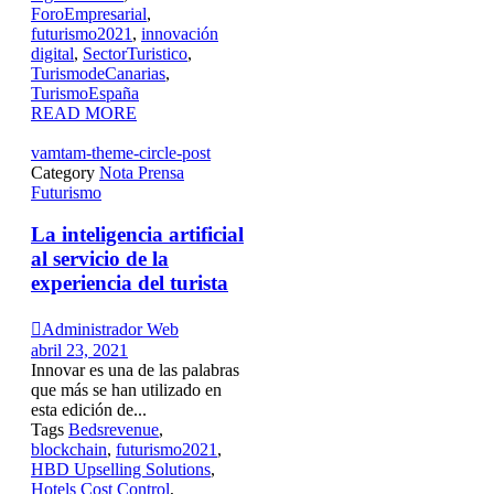
ForoEmpresarial
,
futurismo2021
,
innovación
digital
,
SectorTuristico
,
TurismodeCanarias
,
TurismoEspaña
READ MORE
vamtam-theme-circle-post
Category
Nota Prensa
Futurismo
La inteligencia artificial
al servicio de la
experiencia del turista

Administrador Web
abril 23, 2021
Innovar es una de las palabras
que más se han utilizado en
esta edición de...
Tags
Bedsrevenue
,
blockchain
,
futurismo2021
,
HBD Upselling Solutions
,
Hotels Cost Control
,