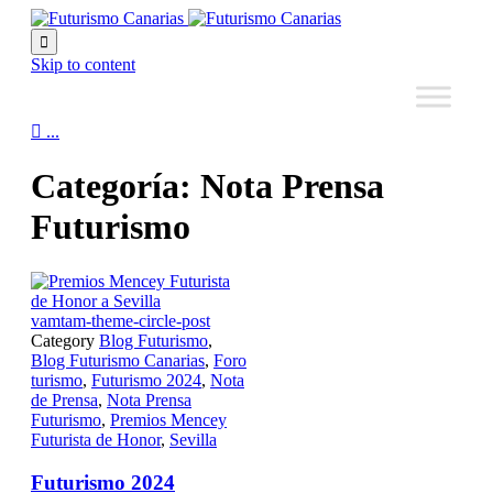

Skip to content

...
Categoría:
Nota Prensa
Futurismo
vamtam-theme-circle-post
Category
Blog Futurismo
,
Blog Futurismo Canarias
,
Foro
turismo
,
Futurismo 2024
,
Nota
de Prensa
,
Nota Prensa
Futurismo
,
Premios Mencey
Futurista de Honor
,
Sevilla
Futurismo 2024