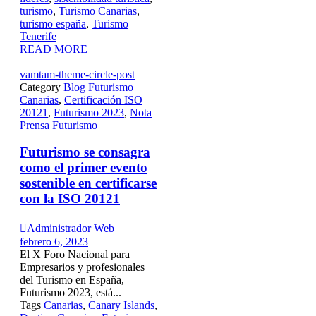
turismo
,
Turismo Canarias
,
turismo españa
,
Turismo
Tenerife
READ MORE
vamtam-theme-circle-post
Category
Blog Futurismo
Canarias
,
Certificación ISO
20121
,
Futurismo 2023
,
Nota
Prensa Futurismo
Futurismo se consagra
como el primer evento
sostenible en certificarse
con la ISO 20121

Administrador Web
febrero 6, 2023
El X Foro Nacional para
Empresarios y profesionales
del Turismo en España,
Futurismo 2023, está...
Tags
Canarias
,
Canary Islands
,