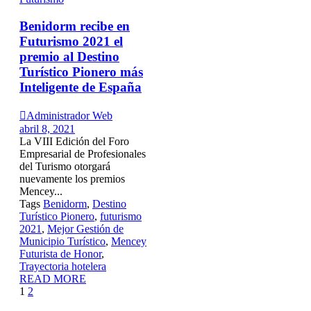
Benidorm recibe en
Futurismo 2021 el
premio al Destino
Turístico Pionero más
Inteligente de España

Administrador Web
abril 8, 2021
La VIII Edición del Foro
Empresarial de Profesionales
del Turismo otorgará
nuevamente los premios
Mencey...
Tags
Benidorm
,
Destino
Turístico Pionero
,
futurismo
2021
,
Mejor Gestión de
Municipio Turístico
,
Mencey
Futurista de Honor
,
Trayectoria hotelera
READ MORE
Page
Next
1
2
1