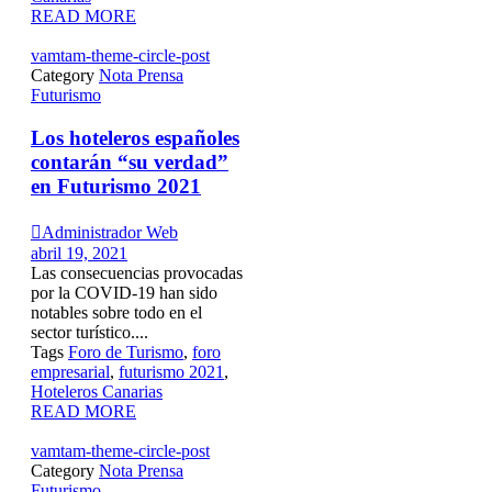
READ MORE
vamtam-theme-circle-post
Category
Nota Prensa
Futurismo
Los hoteleros españoles
contarán “su verdad”
en Futurismo 2021

Administrador Web
abril 19, 2021
Las consecuencias provocadas
por la COVID-19 han sido
notables sobre todo en el
sector turístico....
Tags
Foro de Turismo
,
foro
empresarial
,
futurismo 2021
,
Hoteleros Canarias
READ MORE
vamtam-theme-circle-post
Category
Nota Prensa
Futurismo