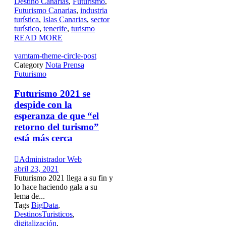
Destino Canarias
,
Futurismo
,
Futurismo Canarias
,
industria
turística
,
Islas Canarias
,
sector
turístico
,
tenerife
,
turismo
READ MORE
vamtam-theme-circle-post
Category
Nota Prensa
Futurismo
Futurismo 2021 se
despide con la
esperanza de que “el
retorno del turismo”
está más cerca

Administrador Web
abril 23, 2021
Futurismo 2021 llega a su fin y
lo hace haciendo gala a su
lema de...
Tags
BigData
,
DestinosTuristicos
,
digitalización
,