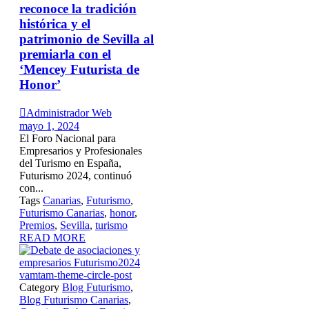
reconoce la tradición
histórica y el
patrimonio de Sevilla al
premiarla con el
‘Mencey Futurista de
Honor’

Administrador Web
mayo 1, 2024
El Foro Nacional para
Empresarios y Profesionales
del Turismo en España,
Futurismo 2024, continuó
con...
Tags
Canarias
,
Futurismo
,
Futurismo Canarias
,
honor
,
Premios
,
Sevilla
,
turismo
READ MORE
vamtam-theme-circle-post
Category
Blog Futurismo
,
Blog Futurismo Canarias
,