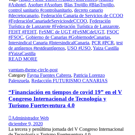
#Ashotel
,
Asofuer #Asofuer
,
Blas Trujillo #BlasTrujillo
,
control sanitario #controlsanitario
,
decreto canario
#decretocanario
,
Federación Canaria de Servicios de CCOO
#FederaciónCanariadeServiciosdeCCOO
,
Federación
Turística de Lanzarote #Federación Turística de Lanzarote
,
FEHT #FEHT
,
FeSMC de UGT #FeSMCdeUGT
,
FSOC
#FSOC
,
Gobierno de Canarias #GobiernodeCanarias
,
Intersindical Canaria #IntersindicalCanaria
,
PCR #PCR
,
test
de antígenos #testdeantígenos
,
USO #USO
,
Yaiza Castilla
#YaizaCastilla
READ MORE
vamtam-theme-circle-post
Category
Fayna Fuentes Cabrera
,
Patricia Lorenzo
Palenzuela
,
Redacción FUTURISMO CANARIAS
“Financiación en tiempos de covid 19” en el V
Congreso Internacional de Tecnología y
Turismo Fuerteventura 4.0

Administrador Web
diciembre 9, 2020
La tercera y penúltima jornada del V Congreso Internacional
de Tecnología y Turismo Fuerteventura 4.0...