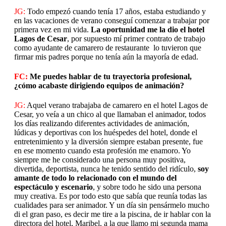
JG:
Todo empezó cuando tenía 17 años, estaba estudiando y
en las vacaciones de verano conseguí comenzar a trabajar por
primera vez en mi vida.
La oportunidad me la dio el hotel
Lagos de Cesar
, por supuesto mí primer contrato de trabajo
como ayudante de camarero de restaurante lo tuvieron que
firmar mis padres porque no tenía aún la mayoría de edad.
FC:
Me puedes hablar de tu trayectoria profesional,
¿cómo acabaste dirigiendo equipos de animación?
JG:
Aquel verano trabajaba de camarero en el hotel Lagos de
Cesar, yo veía a un chico al que llamaban el animador, todos
los días realizando diferentes actividades de animación,
lúdicas y deportivas con los huéspedes del hotel, donde el
entretenimiento y la diversión siempre estaban presente, fue
en ese momento cuando esta profesión me enamoro. Yo
siempre me he considerado una persona muy positiva,
divertida, deportista, nunca he tenido sentido del ridículo,
soy
amante de todo lo relacionado con el mundo del
espectáculo y escenario
, y sobre todo he sido una persona
muy creativa. Es por todo esto que sabía que reunía todas las
cualidades para ser animador. Y un día sin pensármelo mucho
di el gran paso, es decir me tire a la piscina, de ir hablar con la
directora del hotel, Maribel, a la que llamo mi segunda mama