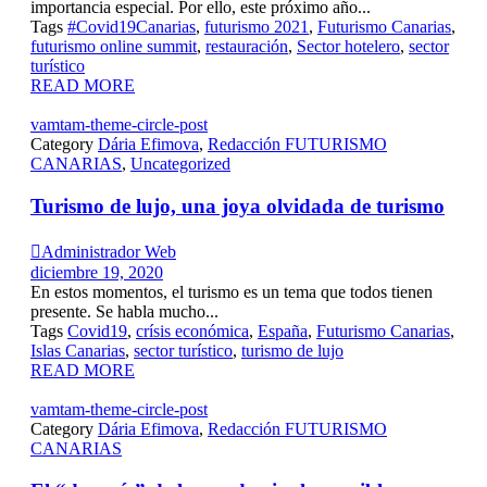
importancia especial. Por ello, este próximo año...
Tags
#Covid19Canarias
,
futurismo 2021
,
Futurismo Canarias
,
futurismo online summit
,
restauración
,
Sector hotelero
,
sector
turístico
READ MORE
vamtam-theme-circle-post
Category
Dária Efimova
,
Redacción FUTURISMO
CANARIAS
,
Uncategorized
Turismo de lujo, una joya olvidada de turismo

Administrador Web
diciembre 19, 2020
En estos momentos, el turismo es un tema que todos tienen
presente. Se habla mucho...
Tags
Covid19
,
crísis económica
,
España
,
Futurismo Canarias
,
Islas Canarias
,
sector turístico
,
turismo de lujo
READ MORE
vamtam-theme-circle-post
Category
Dária Efimova
,
Redacción FUTURISMO
CANARIAS