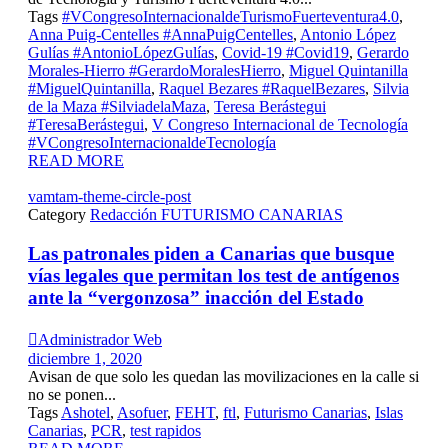
Tags
#VCongresoInternacionaldeTurismoFuerteventura4.0
,
Anna Puig-Centelles #AnnaPuigCentelles
,
Antonio López
Gulías #AntonioLópezGulías
,
Covid-19 #Covid19
,
Gerardo
Morales-Hierro #GerardoMoralesHierro
,
Miguel Quintanilla
#MiguelQuintanilla
,
Raquel Bezares #RaquelBezares
,
Silvia
de la Maza #SilviadelaMaza
,
Teresa Berástegui
#TeresaBerástegui
,
V Congreso Internacional de Tecnología
#VCongresoInternacionaldeTecnología
READ MORE
vamtam-theme-circle-post
Category
Redacción FUTURISMO CANARIAS
Las patronales piden a Canarias que busque
vías legales que permitan los test de antígenos
ante la “vergonzosa” inacción del Estado

Administrador Web
diciembre 1, 2020
Avisan de que solo les quedan las movilizaciones en la calle si
no se ponen...
Tags
Ashotel
,
Asofuer
,
FEHT
,
ftl
,
Futurismo Canarias
,
Islas
Canarias
,
PCR
,
test rapidos