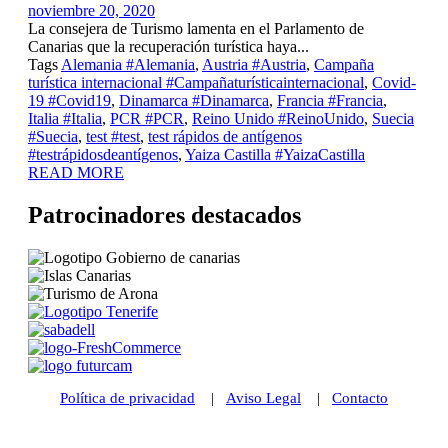
noviembre 20, 2020
La consejera de Turismo lamenta en el Parlamento de
Canarias que la recuperación turística haya...
Tags
Alemania #Alemania
,
Austria #Austria
,
Campaña
turística internacional #Campañaturísticainternacional
,
Covid-
19 #Covid19
,
Dinamarca #Dinamarca
,
Francia #Francia
,
Italia #Italia
,
PCR #PCR
,
Reino Unido #ReinoUnido
,
Suecia
#Suecia
,
test #test
,
test rápidos de antígenos
#testrápidosdeantígenos
,
Yaiza Castilla #YaizaCastilla
READ MORE
Patrocinadores destacados
Política de privacidad
|
Aviso Legal
|
Contacto
© 2021 Futurismo Canarias