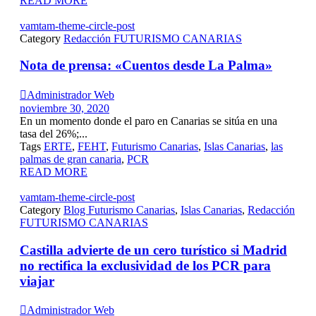
READ MORE
vamtam-theme-circle-post
Category
Redacción FUTURISMO CANARIAS
Nota de prensa: «Cuentos desde La Palma»

Administrador Web
noviembre 30, 2020
En un momento donde el paro en Canarias se sitúa en una
tasa del 26%;...
Tags
ERTE
,
FEHT
,
Futurismo Canarias
,
Islas Canarias
,
las
palmas de gran canaria
,
PCR
READ MORE
vamtam-theme-circle-post
Category
Blog Futurismo Canarias
,
Islas Canarias
,
Redacción
FUTURISMO CANARIAS
Castilla advierte de un cero turístico si Madrid
no rectifica la exclusividad de los PCR para
viajar

Administrador Web