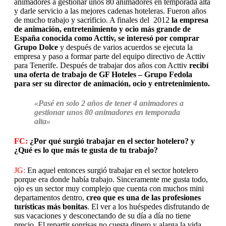
animadores a gestionar unos 80 animadores en temporada alta
y darle servicio a las mejores cadenas hoteleras. Fueron años
de mucho trabajo y sacrificio. A finales del 2012
la empresa
de animación, entretenimiento y ocio más grande de
España conocida como Acttiv, se interesó por comprar
Grupo Dolce
y después de varios acuerdos se ejecuta la
empresa y paso a formar parte del equipo directivo de Acttiv
para Tenerife. Después de trabajar dos años con Acttiv
recibí
una oferta de trabajo de GF Hoteles – Grupo Fedola
para ser su director de animación, ocio y entretenimiento.
«Pasé en solo 2 años de tener 4 animadores a
gestionar unos 80 animadores en temporada
alta»
FC:
¿Por qué surgió trabajar en el sector hotelero? y
¿Qué es lo que más te gusta de tu trabajo?
JG:
En aquel entonces surgió trabajar en el sector hotelero
porque era donde había trabajo. Sinceramente me gusta todo,
ojo es un sector muy complejo que cuenta con muchos mini
departamentos dentro,
creo que es una de las profesiones
turísticas más bonitas
. El ver a los huéspedes disfrutando de
sus vacaciones y desconectando de su día a día no tiene
precio. El repartir sonrisas no cuesta dinero y alarga la vida