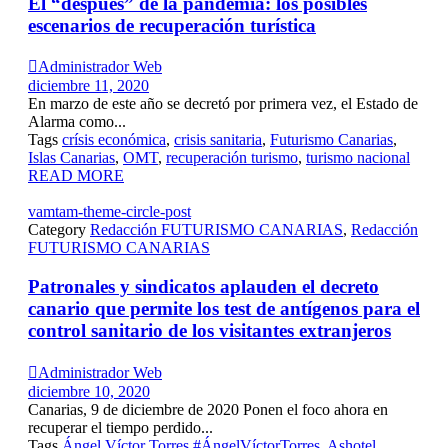
El “después” de la pandemia: los posibles
escenarios de recuperación turística

Administrador Web
diciembre 11, 2020
En marzo de este año se decretó por primera vez, el Estado de
Alarma como...
Tags
crísis económica
,
crisis sanitaria
,
Futurismo Canarias
,
Islas Canarias
,
OMT
,
recuperación turismo
,
turismo nacional
READ MORE
vamtam-theme-circle-post
Category
Redacción FUTURISMO CANARIAS
,
Redacción
FUTURISMO CANARIAS
Patronales y sindicatos aplauden el decreto
canario que permite los test de antígenos para el
control sanitario de los visitantes extranjeros

Administrador Web
diciembre 10, 2020
Canarias, 9 de diciembre de 2020 Ponen el foco ahora en
recuperar el tiempo perdido...
Tags
Ángel Víctor Torres #ÁngelVíctorTorres
,
Ashotel