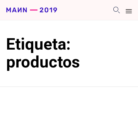

Sk
to
Etiqueta:
co
productos