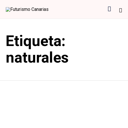

Sk
to
Etiqueta:
co
naturales