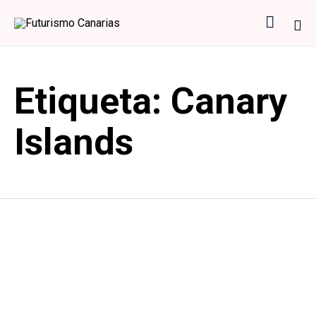

Sk
to
Etiqueta:
Canary
co
Islands