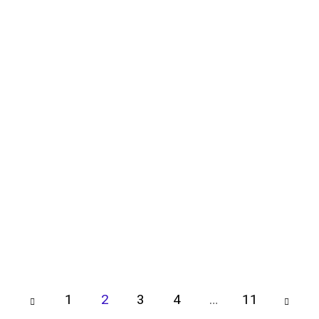
1
2
3
Page
4
…
11