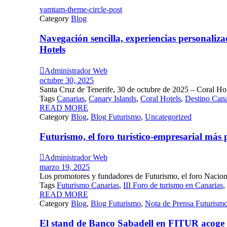
vamtam-theme-circle-post
Category
Blog
Navegación sencilla, experiencias personaliz
Hotels

Administrador Web
octubre 30, 2025
Santa Cruz de Tenerife, 30 de octubre de 2025 – Coral Hot
Tags
Canarias
,
Canary Islands
,
Coral Hotels
,
Destino Cana
READ MORE
Category
Blog
,
Blog Futurismo
,
Uncategorized
Futurismo, el foro turístico-empresarial más

Administrador Web
marzo 19, 2025
Los promotores y fundadores de Futurismo, el foro Naciona
Tags
Futurismo Canarias
,
III Foro de turismo en Canarias
,
READ MORE
Category
Blog
,
Blog Futurismo
,
Nota de Prensa Futurism
El stand de Banco Sabadell en FITUR acoge l