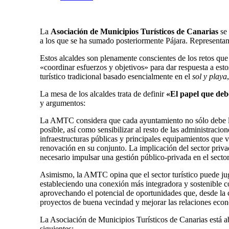
La
Asociación de Municipios Turísticos de Canarias
se 
a los que se ha sumado posteriormente Pájara. Representan a
Estos alcaldes son plenamente conscientes de los retos que t
«coordinar esfuerzos y objetivos» para dar respuesta a es
turístico tradicional basado esencialmente en el
sol y playa
La mesa de los alcaldes trata de definir
«El papel que debe
y argumentos:
La AMTC considera que cada ayuntamiento no sólo debe lide
posible, así como sensibilizar al resto de las administracio
infraestructuras públicas y principales equipamientos que v
renovación en su conjunto. La implicación del sector priva
necesario impulsar una gestión público-privada en el sector 
Asimismo, la AMTC opina que el sector turístico puede juga
estableciendo una conexión más integradora y sostenible con
aprovechando el potencial de oportunidades que, desde la 
proyectos de buena vecindad y mejorar las relaciones econó
La Asociación de Municipios Turísticos de Canarias está a
siguientes: