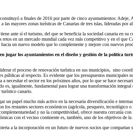
constituyó a finales de 2016 por parte de cinco ayuntamientos: Adeje,
 las mayores zonas turísticas de Canarias de tres islas, lideradas por al
iene ante sí el turismo, del que se beneficia la sociedad canaria en su c
tos retos en un mercado mundial cada vez más competitivo y en el que C
, hacia un nuevo modelo que lo complemente y mejore con nuevos prod
n jugar los ayuntamientos en el diseño y gestión de la política tur
rar el proceso de renovación turística en sus municipios, sino coordin
nes públicas al respecto. Es evidente que los presupuestos municipales no
a a necesitar el sector en los próximos años, por lo que se hace necesar
do es, igualmente, fundamental para lograr una transformación integral
turístico canario.
r un papel mucho más activo en la necesaria diversificación e internac
 los restantes sectores económicos (agrícola, pesquero, tecnológico o i
complementariedad y no la competitividad, ofrece nuestra cercanía con 
micas con el vecino continente es, también, uno de los objetivos de la
bierta a la incorporación en un futuro de nuevos socios que compartan 