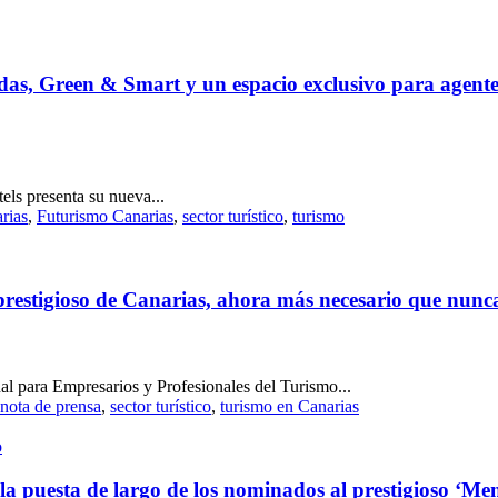
adas, Green & Smart y un espacio exclusivo para agentes
els presenta su nueva...
rias
,
Futurismo Canarias
,
sector turístico
,
turismo
 prestigioso de Canarias, ahora más necesario que nunc
l para Empresarios y Profesionales del Turismo...
nota de prensa
,
sector turístico
,
turismo en Canarias
o
a puesta de largo de los nominados al prestigioso ‘M