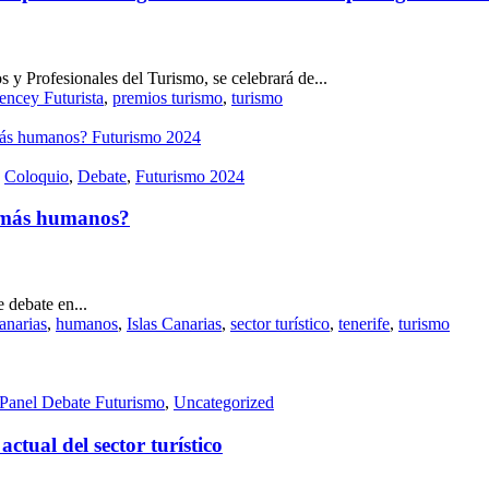
 y Profesionales del Turismo, se celebrará de...
ncey Futurista
,
premios turismo
,
turismo
,
Coloquio
,
Debate
,
Futurismo 2024
s más humanos?
 debate en...
anarias
,
humanos
,
Islas Canarias
,
sector turístico
,
tenerife
,
turismo
Panel Debate Futurismo
,
Uncategorized
ctual del sector turístico