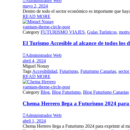

Administrador Web
mayo 2, 2024
Dentro de todo el sector económico es importante que haya 
READ MORE
vamtam-theme-circle-post
Category
FUTURISMO VIAJES
,
Guías Turísticos
,
motiv
El Turismo Accesible al alcance de todos los

Administrador Web
abril 4, 2024
Miguel Nonay
Tags
Accesibilidad
,
Futurismo
,
Futurismo Canarias
,
sector 
READ MORE
vamtam-theme-circle-post
Category
Blog
,
Blog Futurismo
,
Blog Futurismo Canarias
Chema Herrero llega a Futurismo 2024 para ex

Administrador Web
abril 1, 2024
Chema Herrero llega a Futurismo 2024 para exprimir al máx