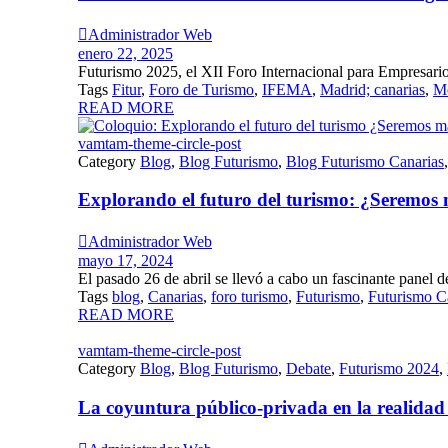

Administrador Web
enero 22, 2025
Futurismo 2025, el XII Foro Internacional para Empresarios
Tags
Fitur
,
Foro de Turismo
,
IFEMA
,
Madrid; canarias
,
Me
READ MORE
vamtam-theme-circle-post
Category
Blog
,
Blog Futurismo
,
Blog Futurismo Canarias
Explorando el futuro del turismo: ¿Seremo

Administrador Web
mayo 17, 2024
El pasado 26 de abril se llevó a cabo un fascinante panel de
Tags
blog
,
Canarias
,
foro turismo
,
Futurismo
,
Futurismo C
READ MORE
vamtam-theme-circle-post
Category
Blog
,
Blog Futurismo
,
Debate
,
Futurismo 2024
,
La coyuntura público-privada en la realidad a