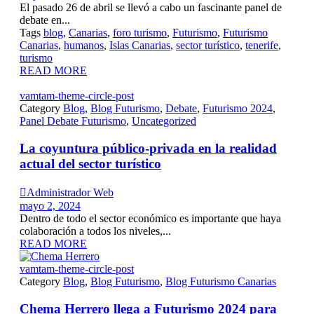
El pasado 26 de abril se llevó a cabo un fascinante panel de
debate en...
Tags
blog
,
Canarias
,
foro turismo
,
Futurismo
,
Futurismo
Canarias
,
humanos
,
Islas Canarias
,
sector turístico
,
tenerife
,
turismo
READ MORE
vamtam-theme-circle-post
Category
Blog
,
Blog Futurismo
,
Debate
,
Futurismo 2024
,
Panel Debate Futurismo
,
Uncategorized
La coyuntura público-privada en la realidad
actual del sector turístico

Administrador Web
mayo 2, 2024
Dentro de todo el sector económico es importante que haya
colaboración a todos los niveles,...
READ MORE
vamtam-theme-circle-post
Category
Blog
,
Blog Futurismo
,
Blog Futurismo Canarias
Chema Herrero llega a Futurismo 2024 para