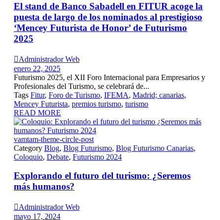
El stand de Banco Sabadell en FITUR acoge la
puesta de largo de los nominados al prestigioso
‘Mencey Futurista de Honor’ de Futurismo
2025

Administrador Web
enero 22, 2025
Futurismo 2025, el XII Foro Internacional para Empresarios y
Profesionales del Turismo, se celebrará de...
Tags
Fitur
,
Foro de Turismo
,
IFEMA
,
Madrid; canarias
,
Mencey Futurista
,
premios turismo
,
turismo
READ MORE
vamtam-theme-circle-post
Category
Blog
,
Blog Futurismo
,
Blog Futurismo Canarias
,
Coloquio
,
Debate
,
Futurismo 2024
Explorando el futuro del turismo: ¿Seremos
más humanos?

Administrador Web
mayo 17, 2024