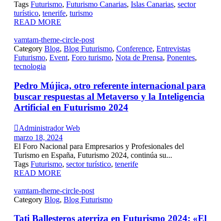
Tags
Futurismo
,
Futurismo Canarias
,
Islas Canarias
,
sector
turístico
,
tenerife
,
turismo
READ MORE
vamtam-theme-circle-post
Category
Blog
,
Blog Futurismo
,
Conference
,
Entrevistas
Futurismo
,
Event
,
Foro turismo
,
Nota de Prensa
,
Ponentes
,
tecnologia
Pedro Mújica, otro referente internacional para
buscar respuestas al Metaverso y la Inteligencia
Artificial en Futurismo 2024

Administrador Web
marzo 18, 2024
El Foro Nacional para Empresarios y Profesionales del
Turismo en España, Futurismo 2024, continúa su...
Tags
Futurismo
,
sector turístico
,
tenerife
READ MORE
vamtam-theme-circle-post
Category
Blog
,
Blog Futurismo
Tati Ballesteros aterriza en Futurismo 2024: «El