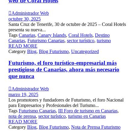
web de Coral Hotels

Administrador Web
octubre 30, 2025
Santa Cruz de Tenerife, 30 de octubre de 2025 – Coral Hotels
presenta su nueva...
Tags
Canarias
,
Canary Islands
,
Coral Hotels
,
Destino
Canarias
,
Futurismo Canarias
,
sector turístico
,
turismo
READ MORE
Category
Blog
,
Blog Futurismo
,
Uncategorized
Futurismo, el foro turístico-empresarial más
prestigioso de Canarias, ahora más necesario
que nunca

Administrador Web
marzo 19, 2025
Los promotores y fundadores de Futurismo, el foro Nacional
para Empresarios y Profesionales del Turismo...
Tags
Futurismo Canarias
,
III Foro de turismo en Canarias
,
nota de prensa
,
sector turístico
,
turismo en Canarias
READ MORE
Category
Blog
,
Blog Futurismo
,
Nota de Prensa Futurismo