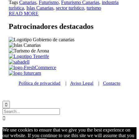
Tags
Canarias
,
Futurismo
,
Futurismo Canarias
,
industria
turística
,
Islas Canarias
,
sector turístico
,
turismo
READ MORE
Patrocinadores destacados
Política de privacidad
|
Aviso Legal
|
Contacto
© 2021 Futurismo Canarias


We use cookies to ensure that we give you the best experience on
our website. If you continue to use this site we will assume that you