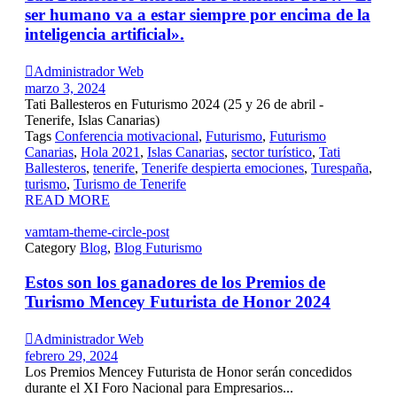
ser humano va a estar siempre por encima de la
inteligencia artificial».

Administrador Web
marzo 3, 2024
Tati Ballesteros en Futurismo 2024 (25 y 26 de abril -
Tenerife, Islas Canarias)
Tags
Conferencia motivacional
,
Futurismo
,
Futurismo
Canarias
,
Hola 2021
,
Islas Canarias
,
sector turístico
,
Tati
Ballesteros
,
tenerife
,
Tenerife despierta emociones
,
Turespaña
,
turismo
,
Turismo de Tenerife
READ MORE
vamtam-theme-circle-post
Category
Blog
,
Blog Futurismo
Estos son los ganadores de los Premios de
Turismo Mencey Futurista de Honor 2024

Administrador Web
febrero 29, 2024
Los Premios Mencey Futurista de Honor serán concedidos
durante el XI Foro Nacional para Empresarios...