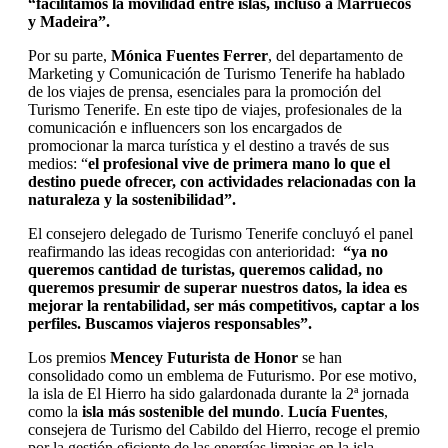
“facilitamos la movilidad entre islas, incluso a Marruecos
y Madeira”.
Por su parte,
Mónica Fuentes Ferrer
, del departamento de
Marketing y Comunicación de Turismo Tenerife ha hablado
de los viajes de prensa, esenciales para la promoción del
Turismo Tenerife. En este tipo de viajes, profesionales de la
comunicación e influencers son los encargados de
promocionar la marca turística y el destino a través de sus
medios: “
el profesional vive de primera mano lo que el
destino puede ofrecer, con actividades relacionadas con la
naturaleza y la sostenibilidad”.
El consejero delegado de Turismo Tenerife concluyó el panel
reafirmando las ideas recogidas con anterioridad:
“ya no
queremos cantidad de turistas, queremos calidad, no
queremos presumir de superar nuestros datos, la idea es
mejorar la rentabilidad, ser más competitivos, captar a los
perfiles. Buscamos viajeros responsables”.
Los premios
Mencey Futurista de Honor
se han
consolidado como un emblema de Futurismo. Por ese motivo,
la isla de El Hierro ha sido galardonada durante la 2ª jornada
como la
isla más sostenible del mundo
.
Lucía Fuentes
,
consejera de Turismo del Cabildo del Hierro, recoge el premio
por la gestión eficiente de las energías limpias en la isla