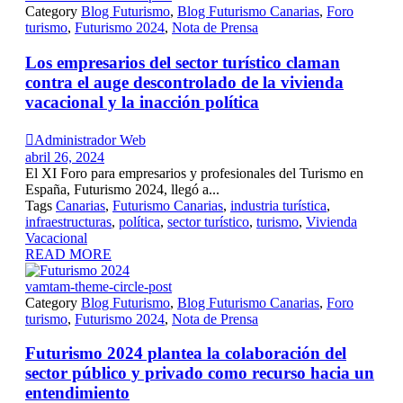
Category
Blog Futurismo
,
Blog Futurismo Canarias
,
Foro
turismo
,
Futurismo 2024
,
Nota de Prensa
Los empresarios del sector turístico claman
contra el auge descontrolado de la vivienda
vacacional y la inacción política

Administrador Web
abril 26, 2024
El XI Foro para empresarios y profesionales del Turismo en
España, Futurismo 2024, llegó a...
Tags
Canarias
,
Futurismo Canarias
,
industria turística
,
infraestructuras
,
política
,
sector turístico
,
turismo
,
Vivienda
Vacacional
READ MORE
vamtam-theme-circle-post
Category
Blog Futurismo
,
Blog Futurismo Canarias
,
Foro
turismo
,
Futurismo 2024
,
Nota de Prensa
Futurismo 2024 plantea la colaboración del
sector público y privado como recurso hacia un
entendimiento