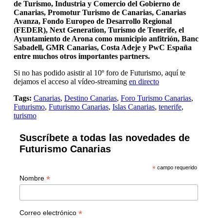
de Turismo, Industria y Comercio del Gobierno de
Canarias, Promotur Turismo de Canarias, Canarias
Avanza, Fondo Europeo de Desarrollo Regional
(FEDER), Next Generation, Turismo de Tenerife, el
Ayuntamiento de Arona como municipio anfitrión, Banc
Sabadell, GMR Canarias, Costa Adeje y PwC España
entre muchos otros importantes partners.
Si no has podido asistir al 10º foro de Futurismo, aquí te
dejamos el acceso al vídeo-streaming
en directo
Tags:
Canarias
,
Destino Canarias
,
Foro Turismo Canarias
,
Futurismo
,
Futurismo Canarias
,
Islas Canarias
,
tenerife
,
turismo
Suscríbete a todas las novedades de
Futurismo Canarias
*
campo requerido
*
Nombre
*
Correo electrónico