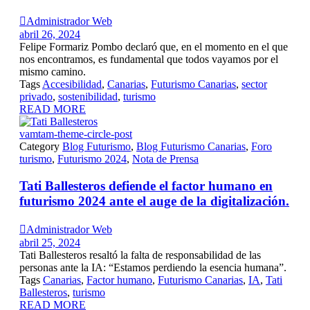

Administrador Web
abril 26, 2024
Felipe Formariz Pombo declaró que, en el momento en el que
nos encontramos, es fundamental que todos vayamos por el
mismo camino.
Tags
Accesibilidad
,
Canarias
,
Futurismo Canarias
,
sector
privado
,
sostenibilidad
,
turismo
READ MORE
vamtam-theme-circle-post
Category
Blog Futurismo
,
Blog Futurismo Canarias
,
Foro
turismo
,
Futurismo 2024
,
Nota de Prensa
Tati Ballesteros defiende el factor humano en
futurismo 2024 ante el auge de la digitalización.

Administrador Web
abril 25, 2024
Tati Ballesteros resaltó la falta de responsabilidad de las
personas ante la IA: “Estamos perdiendo la esencia humana”.
Tags
Canarias
,
Factor humano
,
Futurismo Canarias
,
IA
,
Tati
Ballesteros
,
turismo
READ MORE