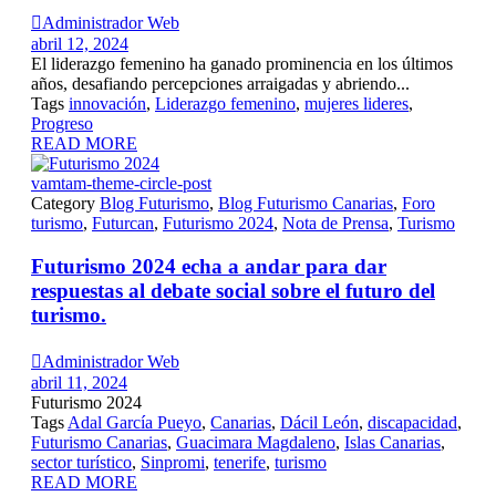

Administrador Web
abril 12, 2024
El liderazgo femenino ha ganado prominencia en los últimos
años, desafiando percepciones arraigadas y abriendo...
Tags
innovación
,
Liderazgo femenino
,
mujeres lideres
,
Progreso
READ MORE
vamtam-theme-circle-post
Category
Blog Futurismo
,
Blog Futurismo Canarias
,
Foro
turismo
,
Futurcan
,
Futurismo 2024
,
Nota de Prensa
,
Turismo
Futurismo 2024 echa a andar para dar
respuestas al debate social sobre el futuro del
turismo.

Administrador Web
abril 11, 2024
Futurismo 2024
Tags
Adal García Pueyo
,
Canarias
,
Dácil León
,
discapacidad
,
Futurismo Canarias
,
Guacimara Magdaleno
,
Islas Canarias
,
sector turístico
,
Sinpromi
,
tenerife
,
turismo
READ MORE