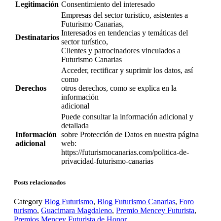
Legitimación
Consentimiento del interesado
Empresas del sector turistico, asistentes a
Futurismo Canarias,
Interesados en tendencias y temáticas del
Destinatarios
sector turístico,
Clientes y patrocinadores vinculados a
Futurismo Canarias
Acceder, rectificar y suprimir los datos, así
como
Derechos
otros derechos, como se explica en la
información
adicional
Puede consultar la información adicional y
detallada
Información
sobre Protección de Datos en nuestra página
adicional
web:
https://futurismocanarias.com/politica-de-
privacidad-futurismo-canarias
Posts relacionados
Category
Blog Futurismo
,
Blog Futurismo Canarias
,
Foro
turismo
,
Guacimara Magdaleno
,
Premio Mencey Futurista
,
Premios Mencey Futurista de Honor