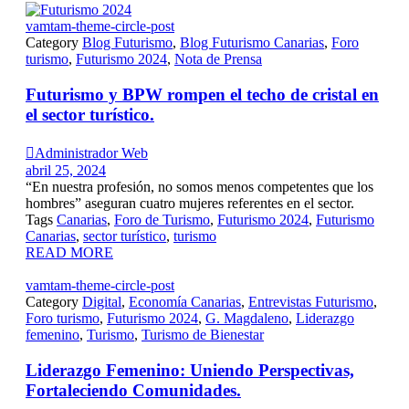
vamtam-theme-circle-post
Category
Blog Futurismo
,
Blog Futurismo Canarias
,
Foro
turismo
,
Futurismo 2024
,
Nota de Prensa
Futurismo y BPW rompen el techo de cristal en
el sector turístico.

Administrador Web
abril 25, 2024
“En nuestra profesión, no somos menos competentes que los
hombres” aseguran cuatro mujeres referentes en el sector.
Tags
Canarias
,
Foro de Turismo
,
Futurismo 2024
,
Futurismo
Canarias
,
sector turístico
,
turismo
READ MORE
vamtam-theme-circle-post
Category
Digital
,
Economía Canarias
,
Entrevistas Futurismo
,
Foro turismo
,
Futurismo 2024
,
G. Magdaleno
,
Liderazgo
femenino
,
Turismo
,
Turismo de Bienestar
Liderazgo Femenino: Uniendo Perspectivas,
Fortaleciendo Comunidades.