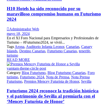
H10 Hotels ha sido reconocido por su
maravilloso compromiso humano en Futurismo
2024

Administrador Web
mayo 18, 2024
En el XI Foro Nacional para Empresarios y Profesionales de
Turismo – #Futurismo2024, se vivió...
Tags
Arona
,
Auditorio Infanta Leonor
,
Canarias
,
Canary
Islands
,
Destino Canarias
,
Futurismo Canarias
,
tenerife
,
turismo
READ MORE
vamtam-theme-circle-post
Category
Blog Futurismo
,
Blog Futurismo Canarias
,
Foro
turismo
,
Futurismo 2024
,
Nota de Prensa
,
Nota Prensa
Futurismo
,
Premios Mencey Futurista de Honor
,
Sevilla
Futurismo 2024 reconoce la tradición histórica
y el patrimonio de Sevilla al premiarla con el
‘Mencey Futurista de Honor’