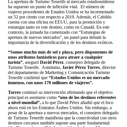
La apertura de Turismo Tenerife al mercado estadounidense
ha supuesto un punto de inflexión vital. El número de
viajeros procedentes de Estados Unidos se ha incrementado
un 52 por ciento con respecto a 2019. Además, el Cabildo
cuenta con una oficina en EEUU, para la promoción y
estrategia tanto en este destino, como en Canadá. En este
contexto, la jornada ha comenzado con “Estrategias de
apertura de nuevos mercados”, un panel para debatir la
importancia de la diversificación y de los destinos exóticos.
“Somos mucho más de sol y playa, pero disponemos de
unos atributos fantásticos para atraer a cualquier
turista”
, aseguró
David Pérez
, consejero delegado de
Turismo Tenerife. Asimismo,
Javier Pérez Torres
, director
del departamento de Marketing y Comunicación Turismo
Tenerife confirmó que
“Estados Unidos es un mercado
inmenso, con unos 170 millones de viajeros”.
Torres
continuó su intervención afirmando que el objetivo
principal es asentarse como
“uno de los destinos referentes
a nivel mundial”,
a lo que
David Pérez añadió que el foco
ahora está en los Emiratos Árabes Unidos. Sin embargo, a
pesar de la apertura a nuevos mercados, el consejero delegado
de Turismo Tenerife manifiesta que la conectividad con otros
destinos cercanos también supone una parte fundamental: