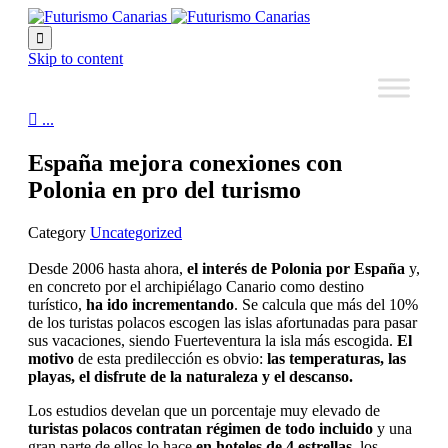

Skip to content

...
España mejora conexiones con
Polonia en pro del turismo
Category
Uncategorized
Desde 2006 hasta ahora,
el interés de Polonia por España
y,
en concreto por el archipiélago Canario como destino
turístico,
ha ido incrementando
. Se calcula que más del 10%
de los turistas polacos escogen las islas afortunadas para pasar
sus vacaciones, siendo Fuerteventura la isla más escogida.
El
motivo
de esta predilección es obvio:
las temperaturas, las
playas, el disfrute de la naturaleza y el descanso.
Los estudios develan que un porcentaje muy elevado de
turistas polacos contratan régimen de todo incluido
y una
gran parte de ellos lo hace
en hoteles de 4 estrellas
, los