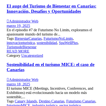
El auge del Turismo de Bienestar en Canarias:
Innovación, Desafíos y Oportunidades

Administrador Web
marzo 19, 2025
En el episodio #7 de Futurismo No Limits, exploramos el
apasionante mundo del turismo de...
Tags
BienestarCanarias
,
FuturismoNoLimits
,
innovacionturistica
,
sostenibilidad
,
SpaWellPlus
,
TurismodeBienestar
READ MORE
Category
Uncategorized
Sostenibilidad en el turismo MICE: el caso de
Canarias

Administrador Web
marzo 18, 2025
El turismo MICE (Meetings, Incentives, Conferences, and
Exhibitions) está evolucionando hacia un modelo más
sostenible,...
Tags
Canary Islands
,
Destino Canarias
,
Futurismo Canarias
,
futurismoMICE
,
industria turística
,
sector turístico
,