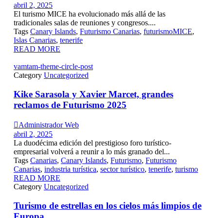
abril 2, 2025
El turismo MICE ha evolucionado más allá de las
tradicionales salas de reuniones y congresos....
Tags
Canary Islands
,
Futurismo Canarias
,
futurismoMICE
,
Islas Canarias
,
tenerife
READ MORE
vamtam-theme-circle-post
Category
Uncategorized
Kike Sarasola y Xavier Marcet, grandes
reclamos de Futurismo 2025

Administrador Web
abril 2, 2025
La duodécima edición del prestigioso foro turístico-
empresarial volverá a reunir a lo más granado del...
Tags
Canarias
,
Canary Islands
,
Futurismo
,
Futurismo
Canarias
,
industria turística
,
sector turístico
,
tenerife
,
turismo
READ MORE
Category
Uncategorized
Turismo de estrellas en los cielos más limpios de
Europa