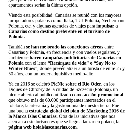
apartamentos serían la última opción.
Viendo esta posibilidad, Canarias se reunió con los mayores
turoperadores polacos como: Itaka, TUI Polonia, Nechermann
Polonia, etc. y algunas agencias de viajes para
impulsar a
Canarias como destino preferente en el turismo de
Polonia.
También
se han mejorado las conexiones aéreas
entre
Canarias y Polonia, en frecuencia y con vuelos regulares, y
también
se hacen campañas publicitarias de Canarias en
Polonia
con el lema
“Recárgate de vida” o “Say No to
Winter Blues”
, donde prevén atraer a un turista de entre 25 y
50 años, con un poder adquisitivo medio-alto.
Ya en 2016 se celebró
PicNic sobre el Río Oder
, en los
Diques de Chrobry de la ciudad de Szczecin (Polonia), un
picnic abierto al público utilizado como
acción promocional
que obtuvo más de 60.000 participantes interesados en el
folclore, la artesanía y la gastronomía de nuestra tierra. Fue
una buena e
strategia global del plan de Marketing 2016 de
la Marca Islas Canarias
. Otra de las iniciativas que nos
acercan a este turismo es que se llegó a lanzar en polaco,
la
página web holaislascanarias.com
.