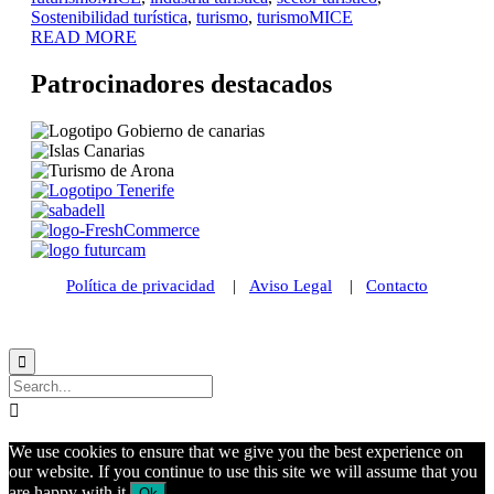
Sostenibilidad turística
,
turismo
,
turismoMICE
READ MORE
Patrocinadores destacados
Política de privacidad
|
Aviso Legal
|
Contacto
© 2021 Futurismo Canarias


We use cookies to ensure that we give you the best experience on
our website. If you continue to use this site we will assume that you
are happy with it.
Ok