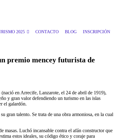
RISMO 2025
CONTACTO
BLOG
INSCRIPCIÓN
un premio mencey futurista de
(nació en Arrecife, Lanzarote, el 24 de abril de 1919),
 y gran valor defendiendo un turismo en las islas
r el galardón.
 su gran talento. Se trata de una obra armoniosa, en la cual
r de masas. Luchó incansable contra el afán constructor que
estima estos ideales, su código ético y coraje para