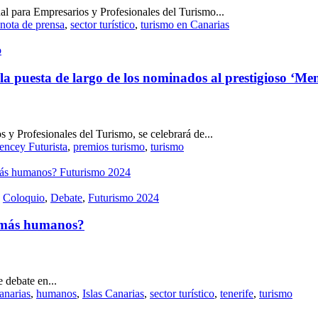
l para Empresarios y Profesionales del Turismo...
nota de prensa
,
sector turístico
,
turismo en Canarias
o
a puesta de largo de los nominados al prestigioso ‘M
 y Profesionales del Turismo, se celebrará de...
ncey Futurista
,
premios turismo
,
turismo
,
Coloquio
,
Debate
,
Futurismo 2024
s más humanos?
 debate en...
anarias
,
humanos
,
Islas Canarias
,
sector turístico
,
tenerife
,
turismo