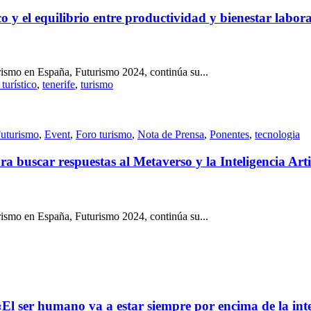
co y el equilibrio entre productividad y bienestar labo
rismo en España, Futurismo 2024, continúa su...
 turístico
,
tenerife
,
turismo
Futurismo
,
Event
,
Foro turismo
,
Nota de Prensa
,
Ponentes
,
tecnologia
ra buscar respuestas al Metaverso y la Inteligencia Art
rismo en España, Futurismo 2024, continúa su...
El ser humano va a estar siempre por encima de la intel