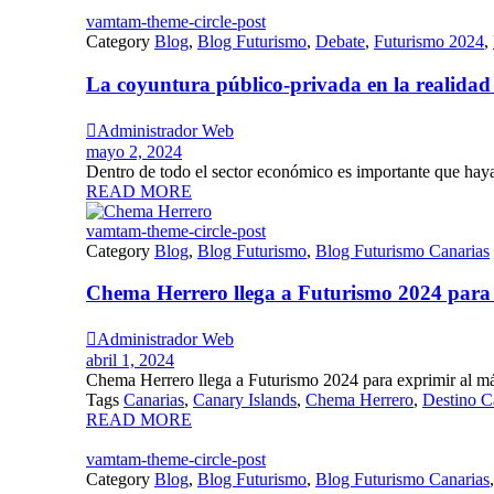
vamtam-theme-circle-post
Category
Blog
,
Blog Futurismo
,
Debate
,
Futurismo 2024
,
La coyuntura público-privada en la realidad a

Administrador Web
mayo 2, 2024
Dentro de todo el sector económico es importante que haya 
READ MORE
vamtam-theme-circle-post
Category
Blog
,
Blog Futurismo
,
Blog Futurismo Canarias
Chema Herrero llega a Futurismo 2024 para ex

Administrador Web
abril 1, 2024
Chema Herrero llega a Futurismo 2024 para exprimir al máx
Tags
Canarias
,
Canary Islands
,
Chema Herrero
,
Destino C
READ MORE
vamtam-theme-circle-post
Category
Blog
,
Blog Futurismo
,
Blog Futurismo Canarias