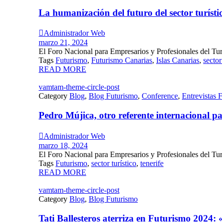
La humanización del futuro del sector turísti

Administrador Web
marzo 21, 2024
El Foro Nacional para Empresarios y Profesionales del Tu
Tags
Futurismo
,
Futurismo Canarias
,
Islas Canarias
,
sector
READ MORE
vamtam-theme-circle-post
Category
Blog
,
Blog Futurismo
,
Conference
,
Entrevistas 
Pedro Mújica, otro referente internacional pa

Administrador Web
marzo 18, 2024
El Foro Nacional para Empresarios y Profesionales del Tu
Tags
Futurismo
,
sector turístico
,
tenerife
READ MORE
vamtam-theme-circle-post
Category
Blog
,
Blog Futurismo
Tati Ballesteros aterriza en Futurismo 2024: «