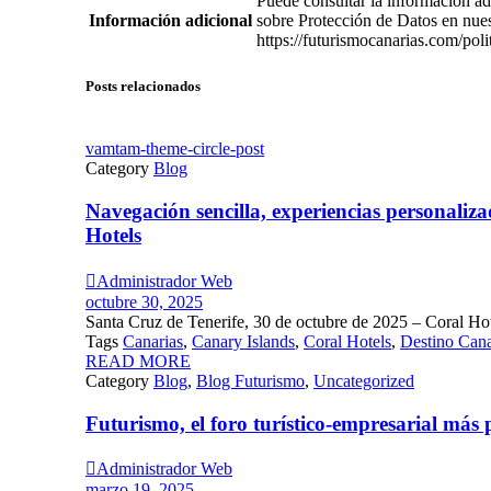
Puede consultar la información ad
Información adicional
sobre Protección de Datos en nue
https://futurismocanarias.com/poli
Posts relacionados
vamtam-theme-circle-post
Category
Blog
Navegación sencilla, experiencias personaliz
Hotels

Administrador Web
octubre 30, 2025
Santa Cruz de Tenerife, 30 de octubre de 2025 – Coral Hot
Tags
Canarias
,
Canary Islands
,
Coral Hotels
,
Destino Cana
READ MORE
Category
Blog
,
Blog Futurismo
,
Uncategorized
Futurismo, el foro turístico-empresarial más

Administrador Web
marzo 19, 2025