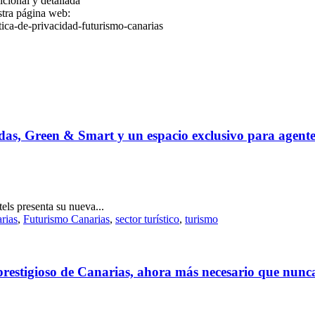
icional y detallada
stra página web:
tica-de-privacidad-futurismo-canarias
adas, Green & Smart y un espacio exclusivo para agentes
els presenta su nueva...
rias
,
Futurismo Canarias
,
sector turístico
,
turismo
 prestigioso de Canarias, ahora más necesario que nunc