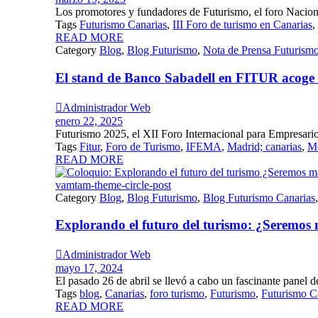
Los promotores y fundadores de Futurismo, el foro Naciona
Tags
Futurismo Canarias
,
III Foro de turismo en Canarias
,
READ MORE
Category
Blog
,
Blog Futurismo
,
Nota de Prensa Futurism
El stand de Banco Sabadell en FITUR acoge l

Administrador Web
enero 22, 2025
Futurismo 2025, el XII Foro Internacional para Empresarios
Tags
Fitur
,
Foro de Turismo
,
IFEMA
,
Madrid; canarias
,
Me
READ MORE
vamtam-theme-circle-post
Category
Blog
,
Blog Futurismo
,
Blog Futurismo Canarias
Explorando el futuro del turismo: ¿Seremo

Administrador Web
mayo 17, 2024
El pasado 26 de abril se llevó a cabo un fascinante panel de
Tags
blog
,
Canarias
,
foro turismo
,
Futurismo
,
Futurismo C
READ MORE