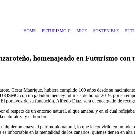
HOME
FUTURISMO
MICE
SOSTENIBLE
FUTU
lanzaroteño, homenajeado en Futurismo con 
anzarote, César Manrique, hubiera cumplido 100 años desde su nacimiento 
TURISMO con un galadón mencey futurista de honor 2019, por su empeño
. El portavoz de su fundación, Alfredo Díaz, será el encargado de recoge
por el respeto de un entorno natural, al que amaba, y en el cual reflejaba
 la naturaleza y el hombre.
 cualquier amenaza al patrimonio natural, lo que le convirtió en un líde
ta es imborrable en la mentalidad de los canarios, quienes tienen en alta 