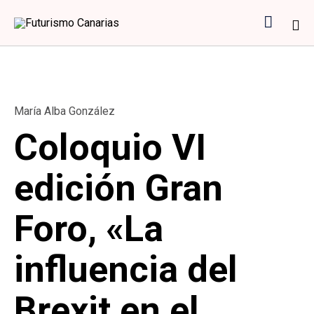

Sk
to
co
Category
María Alba González
Coloquio VI
edición Gran
Foro, «La
influencia del
Brexit en el