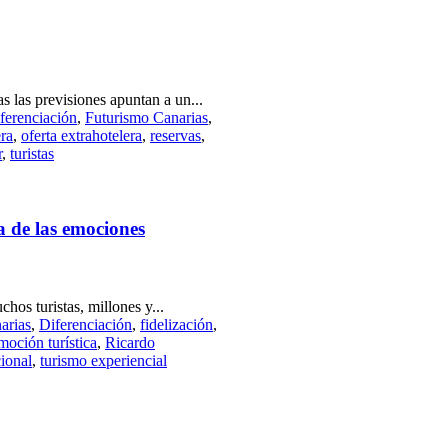
 las previsiones apuntan a un...
ferenciación
,
Futurismo Canarias
,
ra
,
oferta extrahotelera
,
reservas
,
r
,
turistas
a de las emociones
hos turistas, millones y...
arias
,
Diferenciación
,
fidelización
,
moción turística
,
Ricardo
ional
,
turismo experiencial