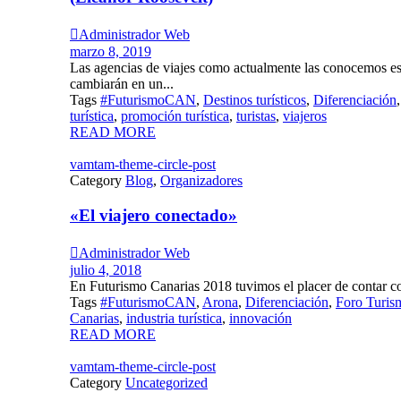

Administrador Web
marzo 8, 2019
Las agencias de viajes como actualmente las conocemos e
cambiarán en un...
Tags
#FuturismoCAN
,
Destinos turísticos
,
Diferenciación
turística
,
promoción turística
,
turistas
,
viajeros
READ MORE
vamtam-theme-circle-post
Category
Blog
,
Organizadores
«El viajero conectado»

Administrador Web
julio 4, 2018
En Futurismo Canarias 2018 tuvimos el placer de contar con
Tags
#FuturismoCAN
,
Arona
,
Diferenciación
,
Foro Turis
Canarias
,
industria turística
,
innovación
READ MORE
vamtam-theme-circle-post
Category
Uncategorized