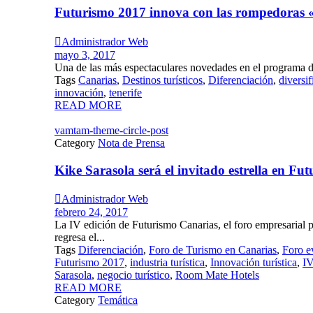
Futurismo 2017 innova con las rompedoras «

Administrador Web
mayo 3, 2017
Una de las más espectaculares novedades en el programa de
Tags
Canarias
,
Destinos turísticos
,
Diferenciación
,
diversi
innovación
,
tenerife
READ MORE
vamtam-theme-circle-post
Category
Nota de Prensa
Kike Sarasola será el invitado estrella en Fu

Administrador Web
febrero 24, 2017
La IV edición de Futurismo Canarias, el foro empresarial p
regresa el...
Tags
Diferenciación
,
Foro de Turismo en Canarias
,
Foro e
Futurismo 2017
,
industria turística
,
Innovación turística
,
IV
Sarasola
,
negocio turístico
,
Room Mate Hotels
READ MORE
Category
Temática