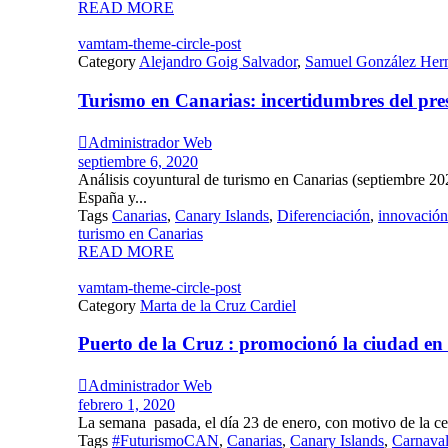
READ MORE
vamtam-theme-circle-post
Category
Alejandro Goig Salvador
,
Samuel González Her
Turismo en Canarias: incertidumbres del pres

Administrador Web
septiembre 6, 2020
Análisis coyuntural de turismo en Canarias (septiembre 20
España y...
Tags
Canarias
,
Canary Islands
,
Diferenciación
,
innovación
turismo en Canarias
READ MORE
vamtam-theme-circle-post
Category
Marta de la Cruz Cardiel
Puerto de la Cruz : promocionó la ciudad en

Administrador Web
febrero 1, 2020
La semana pasada, el día 23 de enero, con motivo de la cel
Tags
#FuturismoCAN
,
Canarias
,
Canary Islands
,
Carnava