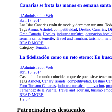
Canarias se frota las manos en semana santa

Administrador Web
abril 17, 2014
Las Islas Canarias están de moda y derraman turismo. Todas
Tags
Arona
,
Ashotel
,
competitividad
,
Destino Canarias
,
Di
Gran Canaria
,
Hoteles
,
industria turística
,
ocupación hotele
semana santa
,
tenerife
,
Travel and Tourism
,
turismo interio
READ MORE
Category
Temática
La fidelización como un reto eterno: En busc

Administrador Web
abril 15, 2014
Casi todo el mundo coincide en que de poco sirve tener muc
Tags
Ashotel
,
Canary Islands
,
competitividad
,
Destino Can
Foro Turismo Canarias
,
industria turística
,
innovación
,
pro
Fernández de la Puente
,
Travel and Tourism
,
turismo emoc
READ MORE
Page
Next
1
2
3
4
1
of
Patrocinadores destacados