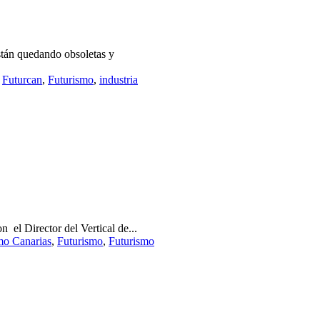
stán quedando obsoletas y
,
Futurcan
,
Futurismo
,
industria
 el Director del Vertical de...
mo Canarias
,
Futurismo
,
Futurismo