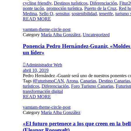
cycling friendly
,
Destinos turísticos
,
Diferenciación
,
Fitur
ponte tacón
,
promoción turística
,
Puerto de la Cruz
,
Red ho
Medina
,
Sello Q
,
sensitur
,
sostenibilidad
,
tenerife
,
turismo 
READ MORE
vamtam-theme-circle-post
Category
María Alba González
,
Uncategorized
Ponencia Pedro Hernández-Guanir, «Moldes M
un líder»

Administrador Web
abril 10, 2019
Pedro Hernández -Guanir será uno de nuestros ponentes co
Tags
#FuturismoCAN
,
Arona
,
Canarias
,
Destino Canarias
turísticos
,
Diferenciación
,
Foro Turismo Canarias
,
Futuris
transformación digital
READ MORE
vamtam-theme-circle-post
Category
María Alba González
«El futuro pertenece a los que creen en la bel
(Eleanor Roosevelt)