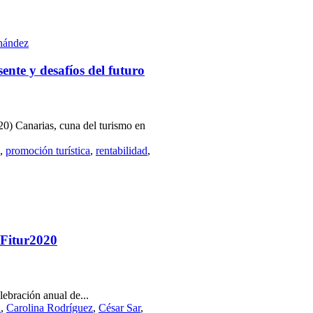
nández
ente y desafíos del futuro
20) Canarias, cuna del turismo en
,
promoción turística
,
rentabilidad
,
 Fitur2020
ebración anual de...
l
,
Carolina Rodríguez
,
César Sar
,