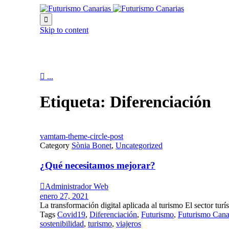

Skip to content

...
Etiqueta:
Diferenciación
vamtam-theme-circle-post
Category
Sònia Bonet
,
Uncategorized
¿Qué necesitamos mejorar?

Administrador Web
enero 27, 2021
La transformación digital aplicada al turismo El sector turí
Tags
Covid19
,
Diferenciación
,
Futurismo
,
Futurismo Cana
sostenibilidad
,
turismo
,
viajeros