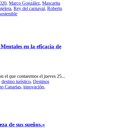
2020
,
Marco González
,
Mascarita
telera
,
Rey del carnaval
,
Roberto
sostenible
entales en la eficacia de
n el que contaremos el jueves 25...
,
destino turístico
,
Destinos
mo Canarias
,
innovación
,
leza de sus sueños.»