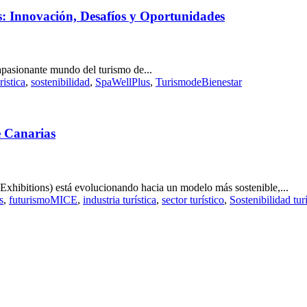
s: Innovación, Desafíos y Oportunidades
apasionante mundo del turismo de...
istica
,
sostenibilidad
,
SpaWellPlus
,
TurismodeBienestar
e Canarias
xhibitions) está evolucionando hacia un modelo más sostenible,...
s
,
futurismoMICE
,
industria turística
,
sector turístico
,
Sostenibilidad turí