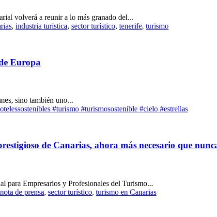
rial volverá a reunir a lo más granado del...
rias
,
industria turística
,
sector turístico
,
tenerife
,
turismo
s de Europa
anes, sino también uno...
otelessostenibles #turismo #turismosostenible #cielo #estrellas
 prestigioso de Canarias, ahora más necesario que nunc
l para Empresarios y Profesionales del Turismo...
nota de prensa
,
sector turístico
,
turismo en Canarias