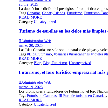
abril 2, 2025
La duodécima edición del prestigioso foro turístico-empresa
Tags
Canarias
,
Canary Islands
,
Futurismo
,
Futurismo Cana
READ MORE
Category
Uncategorized
Turismo de estrellas en los cielos más limpio

Administrador Web
marzo 20, 2025
Las Islas Canarias no solo son un paraíso de playas y volc
Tags
#BlogFuturismo
,
#canarias #islascanarias #hoteles #h
READ MORE
Category
Blog
,
Blog Futurismo
,
Uncategorized
Futurismo, el foro turístico-empresarial más

Administrador Web
marzo 19, 2025
Los promotores y fundadores de Futurismo, el foro Naciona
Tags
Futurismo Canarias
,
III Foro de turismo en Canarias
,
READ MORE
Category
Uncategorized