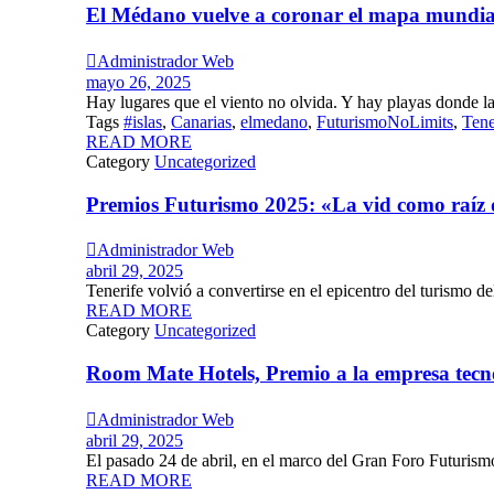
El Médano vuelve a coronar el mapa mundia

Administrador Web
mayo 26, 2025
Hay lugares que el viento no olvida. Y hay playas donde las
Tags
#islas
,
Canarias
,
elmedano
,
FuturismoNoLimits
,
Tene
READ MORE
Category
Uncategorized
Premios Futurismo 2025: «La vid como raíz 

Administrador Web
abril 29, 2025
Tenerife volvió a convertirse en el epicentro del turismo del
READ MORE
Category
Uncategorized
Room Mate Hotels, Premio a la empresa tecn

Administrador Web
abril 29, 2025
El pasado 24 de abril, en el marco del Gran Foro Futurismo
READ MORE