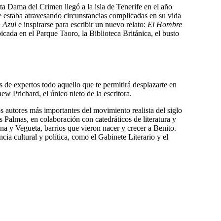
sta Dama del Crimen llegó a la isla de Tenerife en el año
e estaba atravesando circunstancias complicadas en su vida
n Azul
e inspirarse para escribir un nuevo relato:
El Hombre
ubicada en el Parque Taoro,
la Biblioteca Británica, el busto
s de expertos todo aquello que te permitirá desplazarte en
w Prichard, el único nieto de la escritora.
os autores más importantes del movimiento realista del siglo
s Palmas, en colaboración con catedráticos de literatura y
a y Vegueta, barrios que vieron nacer y crecer a Benito.
cia cultural y política, como el Gabinete Literario y el