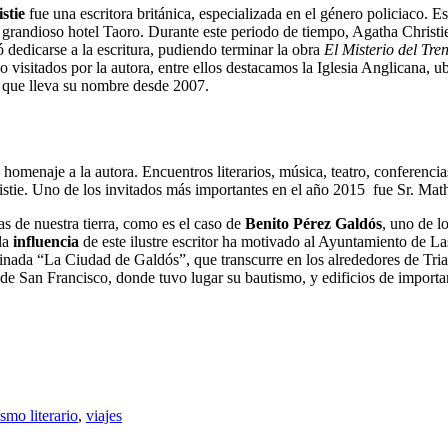
stie
fue una escritora británica, especializada en el género policiaco. E
l grandioso hotel Taoro. Durante este periodo de tiempo, Agatha Christi
ó dedicarse a la escritura, pudiendo terminar la obra
El Misterio del Tre
o visitados por la autora, entre ellos destacamos la Iglesia Anglicana, 
e que lleva su nombre desde 2007.
 homenaje a la autora. Encuentros literarios, música, teatro, conferencia
tie. Uno de los invitados más importantes en el año 2015 fue Sr. Mathe
as de nuestra tierra, como es el caso de
Benito Pérez Galdós
, uno de l
la
influencia
de este ilustre escritor ha motivado al Ayuntamiento de La
nada “La Ciudad de Galdós”, que transcurre en los alrededores de Trian
a de San Francisco, donde tuvo lugar su bautismo, y edificios de importan
ismo literario
,
viajes