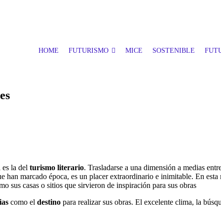
HOME
FUTURISMO
MICE
SOSTENIBLE
FUTU
es
 es la del
turismo literario
. Trasladarse a una dimensión a medias entre 
e han marcado época, es un placer extraordinario e inimitable. En esta 
mo sus casas o sitios que sirvieron de inspiración para sus obras
ias
como el
destino
para realizar sus obras. El excelente clima, la búsq