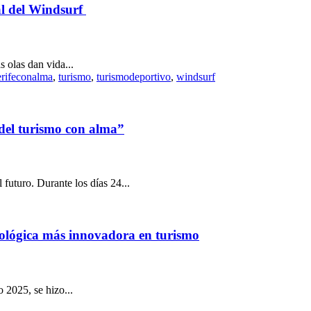
l del Windsurf
 olas dan vida...
rifeconalma
,
turismo
,
turismodeportivo
,
windsurf
del turismo con alma”
 futuro. Durante los días 24...
ológica más innovadora en turismo
 2025, se hizo...