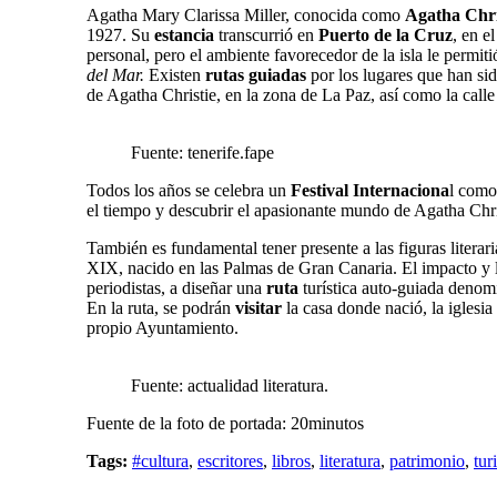
Agatha Mary Clarissa Miller,
conocida como
Agatha Chri
1927. Su
estancia
transcurrió en
Puerto de la Cruz
, en e
personal, pero el ambiente favorecedor de la isla le permiti
del Mar.
Existen
rutas guiadas
por los lugares que han sid
de Agatha Christie, en la zona de La Paz, así como la call
Fuente: tenerife.fape
Todos los años se celebra un
Festival Internaciona
l como
el tiempo y descubrir el apasionante mundo de Agatha Chris
También es fundamental tener presente a las figuras literari
XIX, nacido en las Palmas de Gran Canaria. El impacto y 
periodistas, a diseñar una
ruta
turística auto-guiada denomi
En la ruta, se podrán
visitar
la casa donde nació, la iglesi
propio Ayuntamiento.
Fuente: actualidad literatura.
Fuente de la foto de portada: 20minutos
Tags:
#cultura
,
escritores
,
libros
,
literatura
,
patrimonio
,
tur