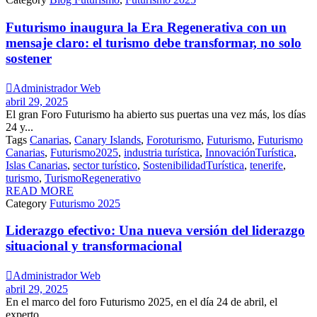
Futurismo inaugura la Era Regenerativa con un
mensaje claro: el turismo debe transformar, no solo
sostener

Administrador Web
abril 29, 2025
El gran Foro Futurismo ha abierto sus puertas una vez más, los días
24 y...
Tags
Canarias
,
Canary Islands
,
Foroturismo
,
Futurismo
,
Futurismo
Canarias
,
Futurismo2025
,
industria turística
,
InnovaciónTurística
,
Islas Canarias
,
sector turístico
,
SostenibilidadTurística
,
tenerife
,
turismo
,
TurismoRegenerativo
READ MORE
Category
Futurismo 2025
Liderazgo efectivo: Una nueva versión del liderazgo
situacional y transformacional

Administrador Web
abril 29, 2025
En el marco del foro Futurismo 2025, en el día 24 de abril, el
experto...