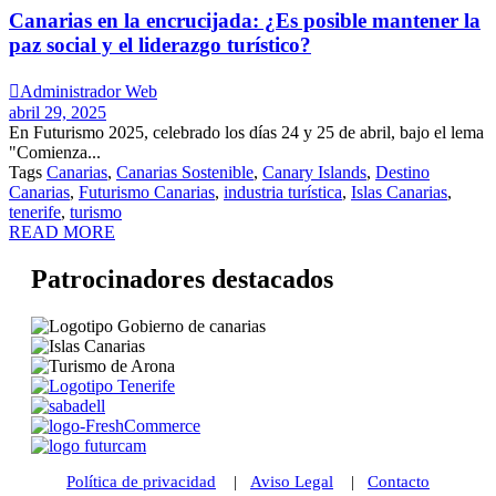
Canarias en la encrucijada: ¿Es posible mantener la
paz social y el liderazgo turístico?

Administrador Web
abril 29, 2025
En Futurismo 2025, celebrado los días 24 y 25 de abril, bajo el lema
"Comienza...
Tags
Canarias
,
Canarias Sostenible
,
Canary Islands
,
Destino
Canarias
,
Futurismo Canarias
,
industria turística
,
Islas Canarias
,
tenerife
,
turismo
READ MORE
Patrocinadores destacados
Política de privacidad
|
Aviso Legal
|
Contacto