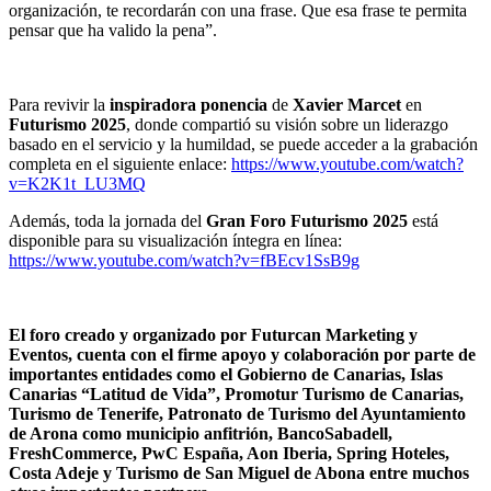
organización, te recordarán con una frase. Que esa frase te permita
pensar que ha valido la pena”.
Para revivir la
inspiradora ponencia
de
Xavier Marcet
en
Futurismo 2025
, donde compartió su visión sobre un liderazgo
basado en el servicio y la humildad, se puede acceder a la grabación
completa en el siguiente enlace:
https://www.youtube.com/watch?
v=K2K1t_LU3MQ
Además, toda la jornada del
Gran Foro Futurismo 2025
está
disponible para su visualización íntegra en línea:
https://www.youtube.com/watch?v=fBEcv1SsB9g
El foro creado y organizado por Futurcan Marketing y
Eventos, cuenta con el firme apoyo y colaboración por parte de
importantes entidades como el Gobierno de Canarias, Islas
Canarias “Latitud de Vida”, Promotur Turismo de Canarias,
Turismo de Tenerife, Patronato de Turismo del Ayuntamiento
de Arona como municipio anfitrión, BancoSabadell,
FreshCommerce, PwC España, Aon Iberia, Spring Hoteles,
Costa Adeje y Turismo de San Miguel de Abona entre muchos