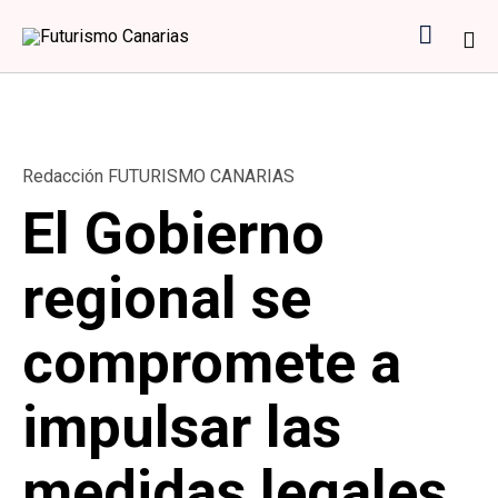

Sk
to
co
Category
Redacción FUTURISMO CANARIAS
El Gobierno
regional se
compromete a
impulsar las
medidas legales