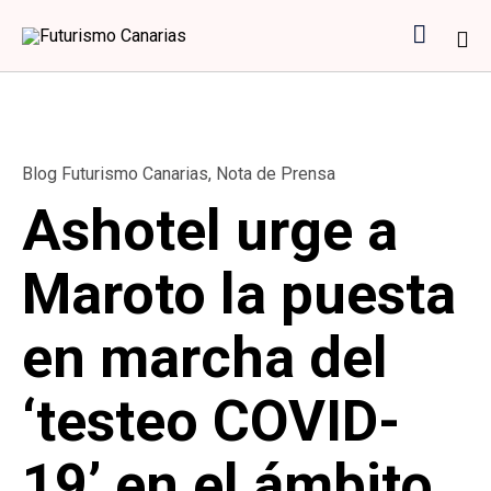

Sk
to
co
Category
Blog Futurismo Canarias
,
Nota de Prensa
Ashotel urge a
Maroto la puesta
en marcha del
‘testeo COVID-
19’ en el ámbito