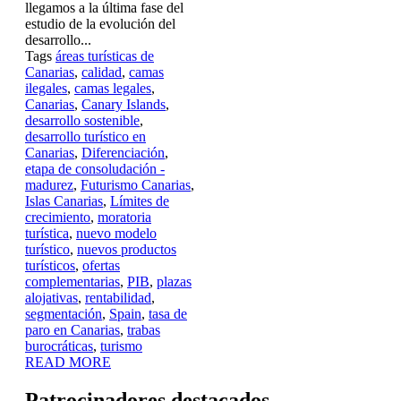
llegamos a la última fase del
estudio de la evolución del
desarrollo...
Tags
áreas turísticas de
Canarias
,
calidad
,
camas
ilegales
,
camas legales
,
Canarias
,
Canary Islands
,
desarrollo sostenible
,
desarrollo turístico en
Canarias
,
Diferenciación
,
etapa de consoludación -
madurez
,
Futurismo Canarias
,
Islas Canarias
,
Límites de
crecimiento
,
moratoria
turística
,
nuevo modelo
turístico
,
nuevos productos
turísticos
,
ofertas
complementarias
,
PIB
,
plazas
alojativas
,
rentabilidad
,
segmentación
,
Spain
,
tasa de
paro en Canarias
,
trabas
burocráticas
,
turismo
READ MORE
Patrocinadores destacados