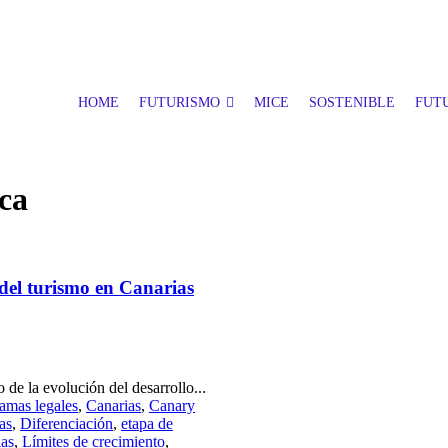
HOME
FUTURISMO
MICE
SOSTENIBLE
FUTU
ica
del turismo en Canarias
 de la evolución del desarrollo...
amas legales
,
Canarias
,
Canary
as
,
Diferenciación
,
etapa de
ias
,
Límites de crecimiento
,