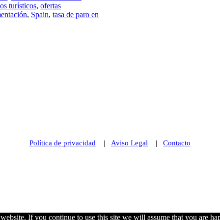
s turísticos
,
ofertas
entación
,
Spain
,
tasa de paro en
Política de privacidad
|
Aviso Legal
|
Contacto
© 2021 Futurismo Canarias
ebsite. If you continue to use this site we will assume that you are hap