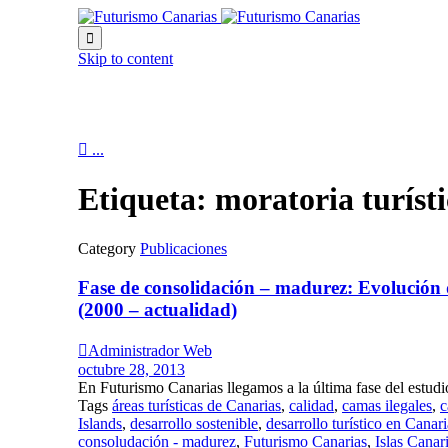

Skip to content

...
Etiqueta:
moratoria turíst
Category
Publicaciones
Fase de consolidación – madurez: Evolución 
(2000 – actualidad)

Administrador Web
octubre 28, 2013
En Futurismo Canarias llegamos a la última fase del estudio
Tags
áreas turísticas de Canarias
,
calidad
,
camas ilegales
,
c
Islands
,
desarrollo sostenible
,
desarrollo turístico en Canari
consoludación - madurez
,
Futurismo Canarias
,
Islas Canar