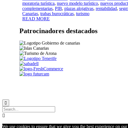
moratoria turística
,
nuevo modelo turístico
,
nuevos producto
complementarias
,
PIB
,
plazas alojativas
,
rentabilidad
,
segm
Canarias
,
trabas burocráticas
,
turismo
READ MORE
Patrocinadores destacados


We use cookies to ensure that we give you the best experience on our w