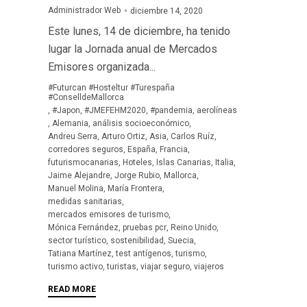
Administrador Web
diciembre 14, 2020
Este lunes, 14 de diciembre, ha tenido
lugar la Jornada anual de Mercados
Emisores organizada...
Tags
#Futurcan #Hosteltur #Turespaña
#ConselldeMallorca
,
#Japon
,
#JMEFEHM2020
,
#pandemia
,
aerolíneas
,
Alemania
,
análisis socioeconómico
,
Andreu Serra
,
Arturo Ortiz
,
Asia
,
Carlos Ruíz
,
corredores seguros
,
España
,
Francia
,
futurismocanarias
,
Hoteles
,
Islas Canarias
,
Italia
,
Jaime Alejandre
,
Jorge Rubio
,
Mallorca
,
Manuel Molina
,
María Frontera
,
medidas sanitarias
,
mercados emisores de turismo
,
Mónica Fernández
,
pruebas pcr
,
Reino Unido
,
sector turístico
,
sostenibilidad
,
Suecia
,
Tatiana Martínez
,
test antígenos
,
turismo
,
turismo activo
,
turistas
,
viajar seguro
,
viajeros
READ MORE