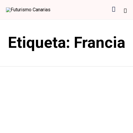

Sk
to
Etiqueta:
Francia
co