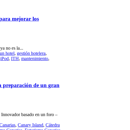
 para mejorar los
a no es la...
un hotel
,
gestión hotelera
,
,
iPod
,
ITH
,
mantenimiento
,
a preparación de un gran
 Innovador basado en un foro –
Canarias
,
Canary Island
,
Cátedra