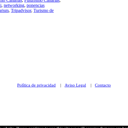
smo Canarias
,
Futurismo Canarias
,
i
,
networking
,
ponencias
urism
,
Tripadvisor
,
Turismo de
Política de privacidad
|
Aviso Legal
|
Contacto
© 2021 Futurismo Canarias