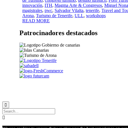
de Turismo
,
congreso turismo
,
destino turístico
,
Foro Turi
innovación
,
ITH
,
Magma Arte & Congresos
,
Miguel Nona
magistrales
,
pwc
,
Salvador Vilalta
,
tenerife
,
Travel and To
Arona
,
Turismo de Tenerife
,
ULL
,
workshops
READ MORE
Patrocinadores destacados

