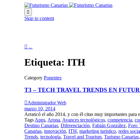

Skip to content

...
Etiqueta:
ITH
Category
Ponentes
T3 – TECH TRAVEL TRENDS EN FUTU

Administrador Web
marzo 10, 2014
Arrancó el año 2014, y con él citas muy importantes para el
Tags
Apps
,
Arona
,
Avances tecnológicos
,
competencia
,
co
Destino Canarias
,
Diferenciación
,
Fabián González
,
Foro 
Canarias
,
innovación
,
ITH
,
marketing turistico
,
redes socia
Trends
,
tecnología
,
Travel and Tourism
,
Turismo Canarias