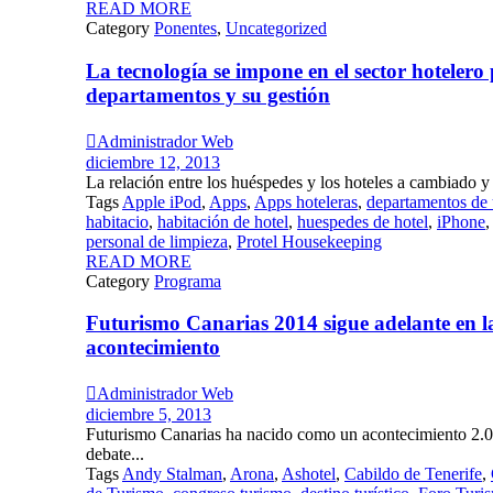
READ MORE
Category
Ponentes
,
Uncategorized
La tecnología se impone en el sector hotelero
departamentos y su gestión

Administrador Web
diciembre 12, 2013
La relación entre los huéspedes y los hoteles a cambiado y y
Tags
Apple iPod
,
Apps
,
Apps hoteleras
,
departamentos de 
habitacio
,
habitación de hotel
,
huespedes de hotel
,
iPhone
personal de limpieza
,
Protel Housekeeping
READ MORE
Category
Programa
Futurismo Canarias 2014 sigue adelante en l
acontecimiento

Administrador Web
diciembre 5, 2013
Futurismo Canarias ha nacido como un acontecimiento 2.0
debate...
Tags
Andy Stalman
,
Arona
,
Ashotel
,
Cabildo de Tenerife
,