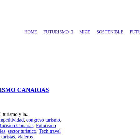
HOME
FUTURISMO
MICE
SOSTENIBLE
FUTU
RISMO CANARIAS
 turismo y la...
mpetitividad
,
congreso turismo
,
Turismo Canarias
,
Futurismo
les
,
sector turístico
,
Tech travel
,
turistas
,
viajeros