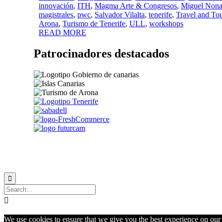
innovación
,
ITH
,
Magma Arte & Congresos
,
Miguel Nona
magistrales
,
pwc
,
Salvador Vilalta
,
tenerife
,
Travel and To
Arona
,
Turismo de Tenerife
,
ULL
,
workshops
READ MORE
Patrocinadores destacados


We use cookies to ensure that we give you the best experience on our w