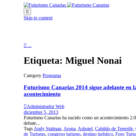

Skip to content

...
Etiqueta:
Miguel Nonai
Category
Programa
Futurismo Canarias 2014 sigue adelante en l
acontecimiento

Administrador Web
diciembre 5, 2013
Futurismo Canarias ha nacido como un acontecimiento 2.0
debate...
Tags
Andy Stalman
,
Arona
,
Ashotel
,
Cabildo de Tenerife
,
de Turismo
,
congreso turismo
,
destino turístico
,
Foro Turi