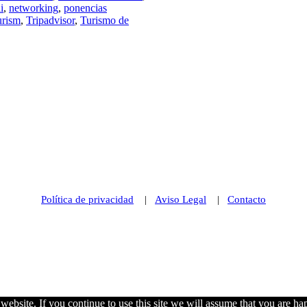
i
,
networking
,
ponencias
urism
,
Tripadvisor
,
Turismo de
Política de privacidad
|
Aviso Legal
|
Contacto
© 2021 Futurismo Canarias
ebsite. If you continue to use this site we will assume that you are hap