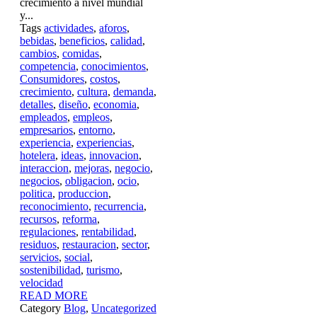
crecimiento a nivel mundial
y...
Tags
actividades
,
aforos
,
bebidas
,
beneficios
,
calidad
,
cambios
,
comidas
,
competencia
,
conocimientos
,
Consumidores
,
costos
,
crecimiento
,
cultura
,
demanda
,
detalles
,
diseño
,
economia
,
empleados
,
empleos
,
empresarios
,
entorno
,
experiencia
,
experiencias
,
hotelera
,
ideas
,
innovacion
,
interaccion
,
mejoras
,
negocio
,
negocios
,
obligacion
,
ocio
,
politica
,
produccion
,
reconocimiento
,
recurrencia
,
recursos
,
reforma
,
regulaciones
,
rentabilidad
,
residuos
,
restauracion
,
sector
,
servicios
,
social
,
sostenibilidad
,
turismo
,
velocidad
READ MORE
Category
Blog
,
Uncategorized