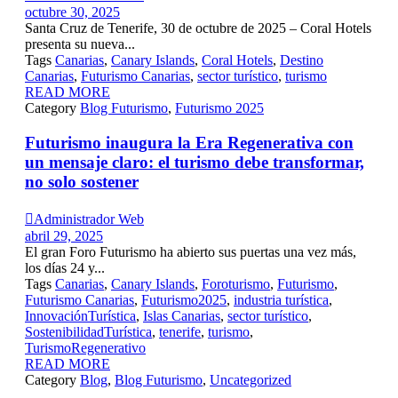
octubre 30, 2025
Santa Cruz de Tenerife, 30 de octubre de 2025 – Coral Hotels
presenta su nueva...
Tags
Canarias
,
Canary Islands
,
Coral Hotels
,
Destino
Canarias
,
Futurismo Canarias
,
sector turístico
,
turismo
READ MORE
Category
Blog Futurismo
,
Futurismo 2025
Futurismo inaugura la Era Regenerativa con
un mensaje claro: el turismo debe transformar,
no solo sostener

Administrador Web
abril 29, 2025
El gran Foro Futurismo ha abierto sus puertas una vez más,
los días 24 y...
Tags
Canarias
,
Canary Islands
,
Foroturismo
,
Futurismo
,
Futurismo Canarias
,
Futurismo2025
,
industria turística
,
InnovaciónTurística
,
Islas Canarias
,
sector turístico
,
SostenibilidadTurística
,
tenerife
,
turismo
,
TurismoRegenerativo
READ MORE
Category
Blog
,
Blog Futurismo
,
Uncategorized