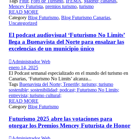
Tags
Fitur
,
Foro de Turismo
,
IFEMA
,
Madrid; canarias
,
Mencey Futurista
,
premios turismo
,
turismo
READ MORE
Category
Blog Futurismo
,
Blog Futurismo Canarias
,
Uncategorized
El podcast audiovisual ‘Futurismo No Limits’
llega a Buenavista del Norte para ensalzar las
excelencias de un municipio único

Administrador Web
enero 14, 2025
El Podcast semanal especializado en el mundo del turismo en
Canarias, ‘Futurismo No Limits’ alcanza...
Tags
Buenavista del Norte; Tenerife; turismo; turismo
sostenible; sostenibilidad; podcast; Futurismo No Limits;
entrevista; turismo cultural;
READ MORE
Category
Blog Futurismo
Futurismo 2025 abre las votaciones para
otorgar los Premios Mencey Futurista de Honor

Administrador Web