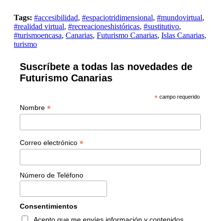
Tags:
#accesibilidad
,
#espaciotridimensional
,
#mundovirtual
,
#realidad virtual
,
#recreacioneshistóricas
,
#sustitutivo
,
#turismoencasa
,
Canarias
,
Futurismo Canarias
,
Islas Canarias
,
turismo
Suscríbete a todas las novedades de
Futurismo Canarias
*
campo requerido
*
Nombre
*
Correo electrónico
Número de Teléfono
Consentimientos
Acepto que me envíes información y contenidos