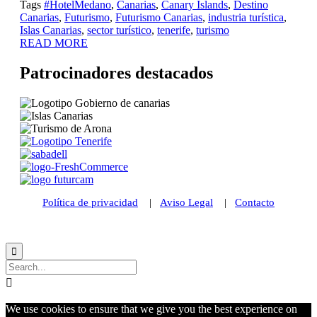
Tags
#HotelMedano
,
Canarias
,
Canary Islands
,
Destino
Canarias
,
Futurismo
,
Futurismo Canarias
,
industria turística
,
Islas Canarias
,
sector turístico
,
tenerife
,
turismo
READ MORE
Patrocinadores destacados
Política de privacidad
|
Aviso Legal
|
Contacto
© 2021 Futurismo Canarias


We use cookies to ensure that we give you the best experience on