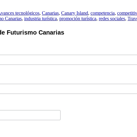
vances tecnológicos
,
Canarias
,
Canary Island
,
competencia
,
competiti
mo Canarias
,
industria turística
,
promoción turística
,
redes sociales
,
Trav
de Futurismo Canarias