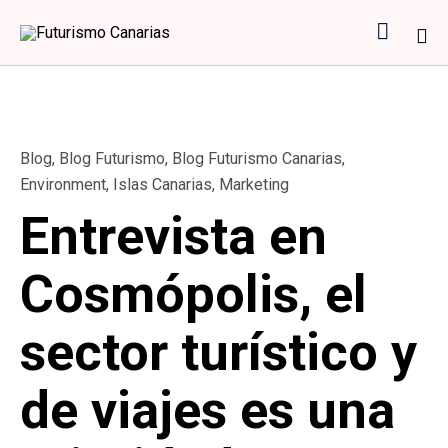

Sk
to
co
Category
Blog
,
Blog Futurismo
,
Blog Futurismo Canarias
,
Environment
,
Islas Canarias
,
Marketing
Entrevista en
Cosmópolis, el
sector turístico y
de viajes es una