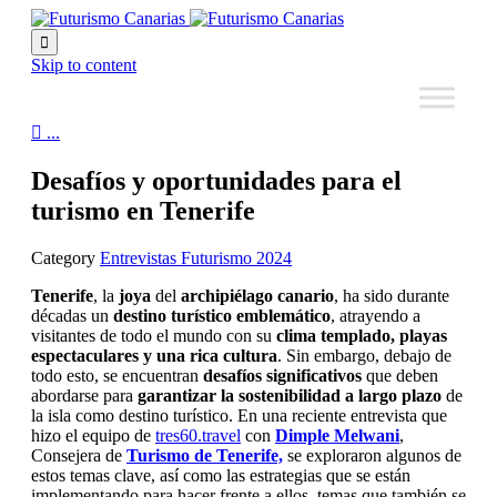

Skip to content

...
Desafíos y oportunidades para el
turismo en Tenerife
Category
Entrevistas Futurismo 2024
Tenerife
, la
joya
del
archipiélago canario
, ha sido durante
décadas un
destino turístico emblemático
, atrayendo a
visitantes de todo el mundo con su
clima templado, playas
espectaculares y una rica cultura
. Sin embargo, debajo de
todo esto, se encuentran
desafíos significativos
que deben
abordarse para
garantizar la sostenibilidad a largo plazo
de
la isla como destino turístico. En una reciente entrevista que
hizo el equipo de
tres60.travel
con
Dimple Melwani
,
Consejera de
Turismo de Tenerife,
se exploraron algunos de
estos temas clave, así como las estrategias que se están
implementando para hacer frente a ellos, temas que también se