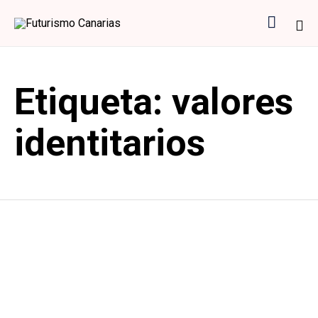

Sk
to
Etiqueta:
valores
co
identitarios