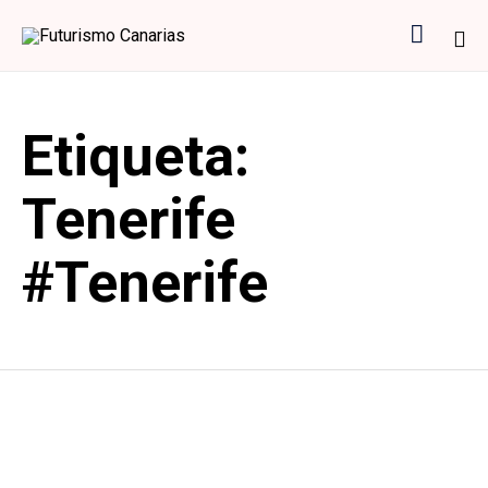

Sk
to
Etiqueta:
co
Tenerife
#Tenerife