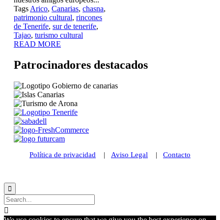
Tags
Arico
,
Canarias
,
chasna
,
patrimonio cultural
,
rincones
de Tenerife
,
sur de tenerife
,
Tajao
,
turismo cultural
READ MORE
Patrocinadores destacados
Política de privacidad
|
Aviso Legal
|
Contacto
© 2021 Futurismo Canarias


We use cookies to ensure that we give you the best experience on