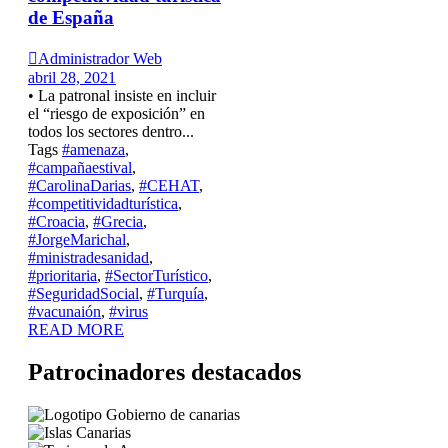
de España

Administrador Web
abril 28, 2021
• La patronal insiste en incluir
el “riesgo de exposición” en
todos los sectores dentro...
Tags
#amenaza
,
#campañaestival
,
#CarolinaDarias
,
#CEHAT
,
#competitividadturística
,
#Croacia
,
#Grecia
,
#JorgeMarichal
,
#ministradesanidad
,
#prioritaria
,
#SectorTurístico
,
#SeguridadSocial
,
#Turquía
,
#vacunaión
,
#virus
READ MORE
Patrocinadores destacados