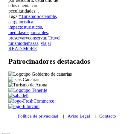
por descubrir, cada uno de
ellos cuenta con
peculiaridades...
Tags
#TurismoSostenible
,
cargaturística
,
impactosturisticos
,
medidasresponsables
,
preservaryconservar
,
Travel
,
turismodemasas
,
viajar
READ MORE
Patrocinadores destacados
Política de privacidad
|
Aviso Legal
|
Contacto
© 2021 Futurismo Canarias