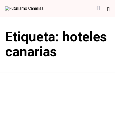

Sk
to
Etiqueta:
hoteles
co
canarias