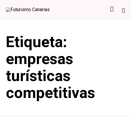

Sk
to
Etiqueta:
co
empresas
turísticas
competitivas